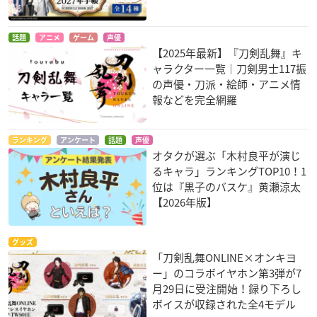
話題
アニメ
ゲーム
声優
【2025年最新】『刀剣乱舞』キ
ャラクター一覧｜刀剣男士117振
の声優・刀派・絵師・アニメ情
報などを完全網羅
ランキング
アンケート
話題
声優
オタクが選ぶ「木村良平が演じ
るキャラ」ランキングTOP10！1
位は『黒子のバスケ』黄瀬涼太
【2026年版】
グッズ
「刀剣乱舞ONLINE×オンキヨ
ー」のコラボイヤホン第3弾が7
月29日に受注開始！録り下ろし
ボイスが収録された全4モデル