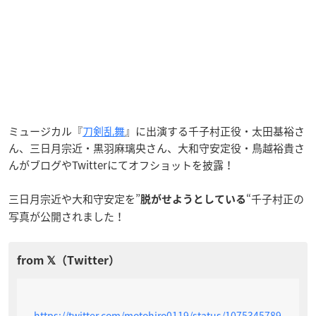
ミュージカル『
刀剣乱舞
』に出演する千子村正役・太田基裕さ
ん、三日月宗近・黒羽麻璃央さん、大和守安定役・鳥越裕貴さ
んがブログやTwitterにてオフショットを披露！
三日月宗近や大和守安定を”
“千子村正の
脱がせようとしている
写真が公開されました！
https://twitter.com/motohiro0119/status/1075345789