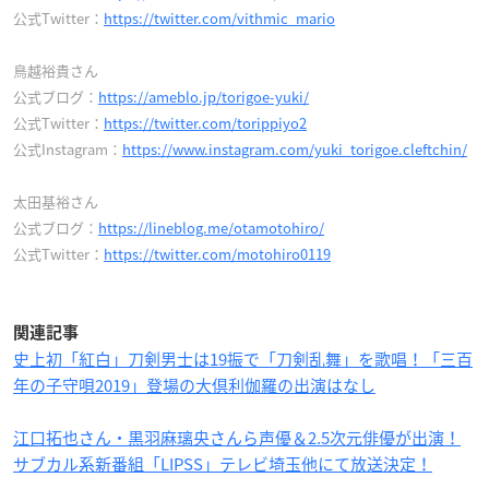
公式Twitter：
https://twitter.com/vithmic_mario
鳥越裕貴さん
公式ブログ：
https://ameblo.jp/torigoe-yuki/
公式Twitter：
https://twitter.com/torippiyo2
公式Instagram：
https://www.instagram.com/yuki_torigoe.cleftchin/
太田基裕さん
公式ブログ：
https://lineblog.me/otamotohiro/
公式Twitter：
https://twitter.com/motohiro0119
関連記事
史上初「紅白」刀剣男士は19振で「刀剣乱舞」を歌唱！「三百
年の子守唄2019」登場の大倶利伽羅の出演はなし
江口拓也さん・黒羽麻璃央さんら声優＆2.5次元俳優が出演！
サブカル系新番組「LIPSS」テレビ埼玉他にて放送決定！