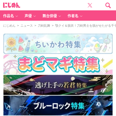
に
じ
め
ん
作品名
声優
舞台俳優
作者名
にじめん
>
ニュース
>
刀剣乱舞
> 顎クイ＆脱衣！刀剣男士を脱がせたがる千