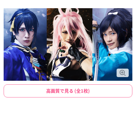
高画質で見る (全1枚)