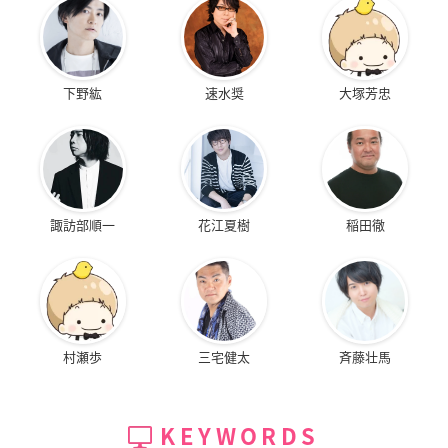
下野紘
速水奨
大塚芳忠
諏訪部順一
花江夏樹
稲田徹
村瀬歩
三宅健太
斉藤壮馬
KEYWORDS