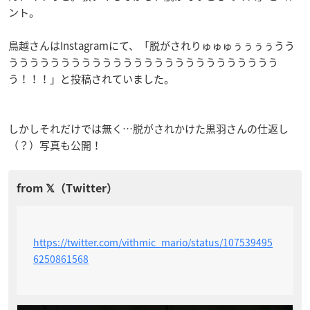
ント。
鳥越さんはInstagramにて、「脱がされりゅゅゅぅぅぅぅうう
うううううううううううううううううううううううううう
う！！！」と投稿されていました。
しかしそれだけでは無く…脱がされかけた黒羽さんの仕返し
（？）写真も公開！
https://twitter.com/vithmic_mario/status/107539495
6250861568