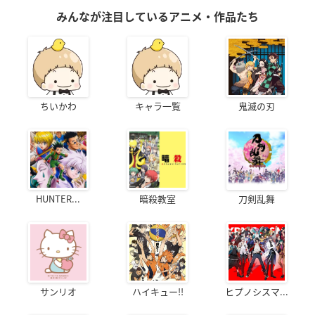
みんなが注目しているアニメ・作品たち
ちいかわ
キャラ一覧
鬼滅の刃
HUNTER...
暗殺教室
刀剣乱舞
サンリオ
ハイキュー!!
ヒプノシスマ...