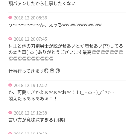
頭パァンしたから仕事したくない
2018.12.20 08:36
う～～～～～～ん、えっちwwwwwwwwwww
2018.12.20 07:45
村正と他の刀剣男士が脱がせあいとか着せあい(??)してる
の本当草( ˇωˇ )ありがとうございます最高👏👏👏👏👏👏👏
👏👏👏👏👏👏👏👏👏👏
仕事行ってきます😇 😇 😇
2018.12.19 12:52
か、可愛すぎかよぉおぉおおお！！(_・ω・)_ﾊﾞｧﾝ…
悶えたぁあぁああぁ！！
2018.12.19 12:38
言い方が意味深すぎるわ(笑)