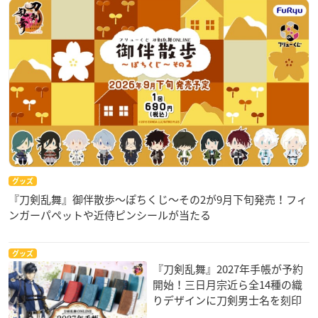
グッズ
『刀剣乱舞』御伴散歩～ぽちくじ～その2が9月下旬発売！フィ
ンガーパペットや近侍ピンシールが当たる
グッズ
『刀剣乱舞』2027年手帳が予約
開始！三日月宗近ら全14種の織
りデザインに刀剣男士名を刻印