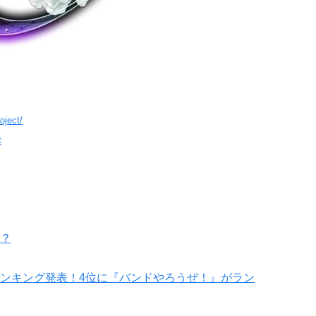
oject/
t
？
ンキング発表！4位に『バンドやろうぜ！』がラン