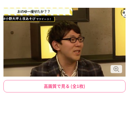
高画質で見る (全1枚)