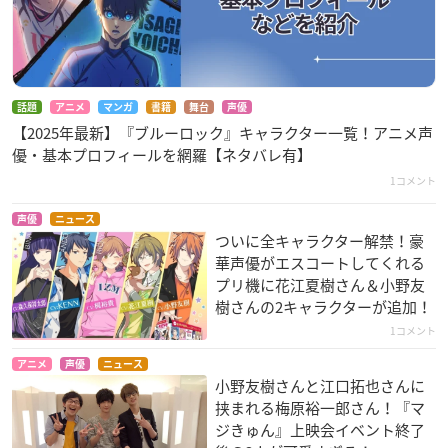
話題
アニメ
マンガ
書籍
舞台
声優
【2025年最新】『ブルーロック』キャラクター一覧！アニメ声
優・基本プロフィールを網羅【ネタバレ有】
1コメント
声優
ニュース
ついに全キャラクター解禁！豪
華声優がエスコートしてくれる
プリ機に花江夏樹さん＆小野友
樹さんの2キャラクターが追加！
1コメント
アニメ
声優
ニュース
小野友樹さんと江口拓也さんに
挟まれる梅原裕一郎さん！『マ
ジきゅん』上映会イベント終了