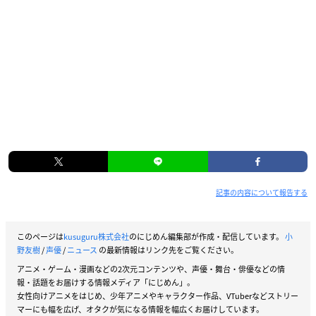
記事の内容について報告する
このページは
kusuguru株式会社
のにじめん編集部が作成・配信しています。
小
野友樹
/
声優
/
ニュース
の最新情報はリンク先をご覧ください。
アニメ・ゲーム・漫画などの2次元コンテンツや、声優・舞台・俳優などの情
報・話題をお届けする情報メディア「にじめん」。
女性向けアニメをはじめ、少年アニメやキャラクター作品、VTuberなどストリー
マーにも幅を広げ、オタクが気になる情報を幅広くお届けしています。