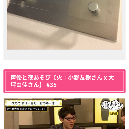
声優と夜あそび【火：小野友樹さんｘ大
坪由佳さん】 #35