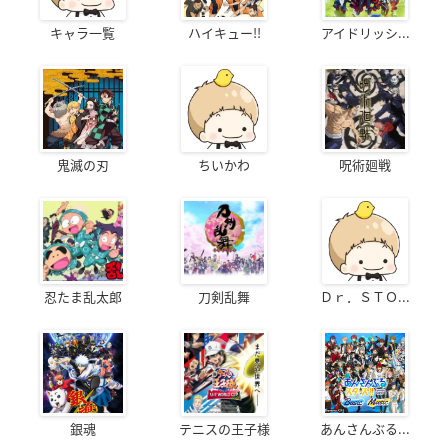
キャラ一覧
ハイキュー!!
アイドリッシ...
鬼滅の刃
ちいかわ
呪術廻戦
忍たま乱太郎
刀剣乱舞
Ｄｒ．ＳＴＯ...
銀魂
テニスの王子様
あんさんぶる...