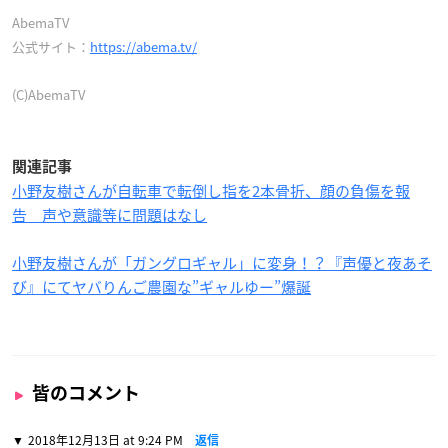
AbemaTV
公式サイト：
https://abema.tv/
(C)AbemaTV
関連記事
小野友樹さんが自転車で転倒し指を2本骨折、顔の負傷を報
告 声や意識等に問題はなし
小野友樹さんが「ガングロギャル」に変身！？『声優と夜あそ
び』にてヤバりんご農園な”ギャルゆー”爆誕
皆のコメント
2018年12月13日 at 9:24 PM
返信