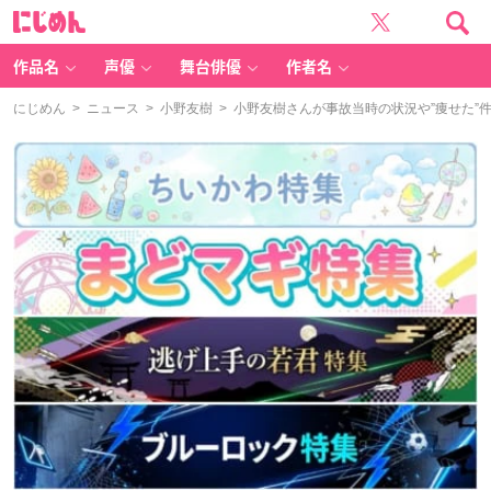
に
じ
め
ん
作品名
声優
舞台俳優
作者名
にじめん
>
ニュース
>
小野友樹
> 小野友樹さんが事故当時の状況や”痩せた”