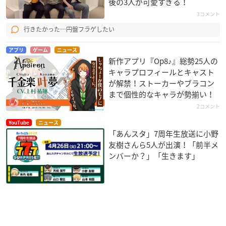
後の3人が可愛すぎる！
3コメント
行きたかった…円盤フラゲしたい
アプリ
ゲーム
ニュース
新作アプリ『Op8♪』総勢25人の
キャラプロフィールとキャスト
が解禁！ストーカーやブラコン
まで個性的なキャラが勢揃い！
2コメント
YouTube
ニュース
「あんスタ」7周年生放送に小野
友樹さんら5人が出演！「前半メ
ンバーか？」「生きます」