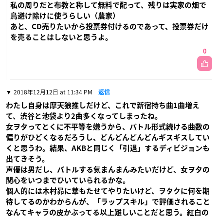
私の周りだと布教と称して無料で配って、残りは実家の畑で
鳥避け除けに使うらしい（農家）
あと、CD売りたいから投票券付けるのであって、投票券だけ
を売ることはしないと思うよ。
0
2018年12月12日 at 11:34 PM
返信
わたし自身は摩天狼推しだけど、これで新宿持ち曲1曲増え
て、渋谷と池袋より2曲多くなってしまったね。
女ヲタってとくに不平等を嫌うから、バトル形式続ける曲数の
偏りがひどくなるだろうし、どんどんどんどんギスギスしてい
くと思うわ。結果、AKBと同じく「引退」するディビジョンも
出てきそう。
声優は男だし、バトルする気まんまんみたいだけど、女ヲタの
関心をいつまでひいていられるかな。
個人的には木村昴に華もたせてやりたいけど、ヲタクに何を期
待してるのかわからんが、「ラップスキル」で評価されること
なんてキャラの皮かぶってる以上難しいことだと思う。紅白の