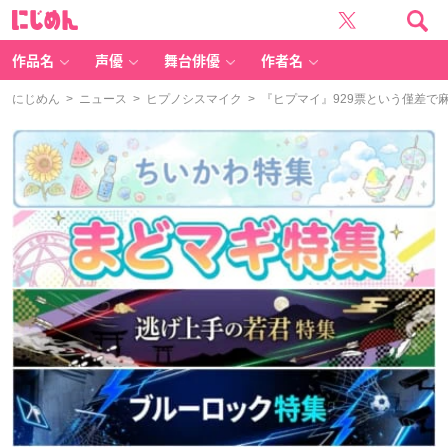
に
じ
め
ん
作品名
声優
舞台俳優
作者名
にじめん
>
ニュース
>
ヒプノシスマイク
> 『ヒプマイ』929票という僅差で