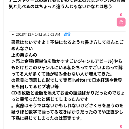
アニメやゲームの原作もないので過去の人気ジャンルの雰囲
気と比べるのはちょっと違うんじゃないかなとは思う
0
2018年12月14日 at 5:02 AM
返信
悪意はないですよ！不快になるような書き方してほんとご
めんなさい
上の弟さんの
＞売上金額(億単位を動かすすごいジャンルアピール)やら
もだけどこのジャンルにいる私たちってすごいよねって酔
ってる人が多くて話が噛み合わない人が増えてきた。
の意見に同意した形でして実際Twitterで日本経済や世界
をも回してるヒプ凄い等
CDの枚数と金額を添えてお金の話題ばかりだったのでちょ
っと異常っだなと感じてしまったんです
。実際はそうではないかもしれないけどさくらを雇うのを
疑うほど数字で語ってる呟きばかりだったので💦正直少し
下品に感じてしまったのは事実です。
0