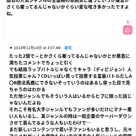
過去の人気ジャンルの全盛期の雰囲気と違うというか運営が
さくら雇ってるんじゃないかぐらい変な呟き多かったですよ
ね。
0
2018年12月14日 at 4:07 AM
返信
たった2億で～とかさくら雇ってるんじゃないかとか悪意に
満ちたコメントでちょっと引く
でも結局ラップバトルじゃなくてキャラ（ディビジョン）人
気投票じゃん？CDいっぱい買って投票する富豪バトルだしA
〇B商法馬鹿にできないぞっていうのはあるし穿った目で見
ちゃうのはわかる
ただ他ジャンルでもそういう人はいるからヒプに限った話じ
ゃないんだよね
それこそ有名大手ジャンルでもファンが多いだけにマナー悪
い人もいるし、某ジャンルの時は一般企業のサーバーダウン
させて喜んでるような人もいたわけで…
まだ新しいコンテンツで若い子ファンもいると思うし、元々