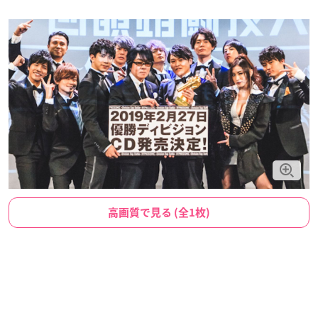
高画質で見る (全1枚)