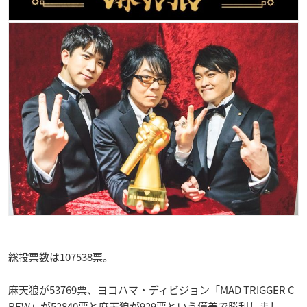
総投票数は107538票。
麻天狼が53769票、ヨコハマ・ディビジョン「MAD TRIGGER C
REW」が52840票と麻天狼が929票という僅差で勝利しまし