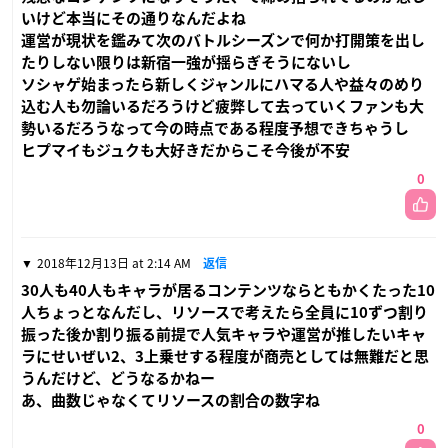
いけど本当にその通りなんだよね
運営が現状を鑑みて次のバトルシーズンで何か打開策を出し
たりしない限りは新宿一強が揺らぎそうにないし
ソシャゲ始まったら新しくジャンルにハマる人や益々のめり
込む人も勿論いるだろうけど疲弊して去っていくファンも大
勢いるだろうなって今の時点である程度予想できちゃうし
ヒプマイもジュクも大好きだからこそ今後が不安
0
2018年12月13日 at 2:14 AM
返信
30人も40人もキャラが居るコンテンツならともかくたった10
人ちょっとなんだし、リソースで考えたら全員に10ずつ割り
振った後か割り振る前提で人気キャラや運営が推したいキャ
ラにせいぜい2、3上乗せする程度が商売としては無難だと思
うんだけど、どうなるかねー
あ、曲数じゃなくてリソースの割合の数字ね
0