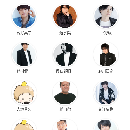
宮野真守
速水奨
下野紘
鈴村健一
諏訪部順一
森川智之
大塚芳忠
稲田徹
花江夏樹