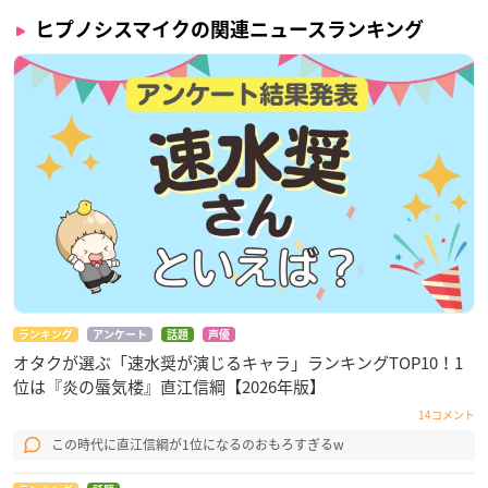
ヒプノシスマイクの関連ニュースランキング
ランキング
アンケート
話題
声優
オタクが選ぶ「速水奨が演じるキャラ」ランキングTOP10！1
位は『炎の蜃気楼』直江信綱【2026年版】
14コメント
この時代に直江信綱が1位になるのおもろすぎるw