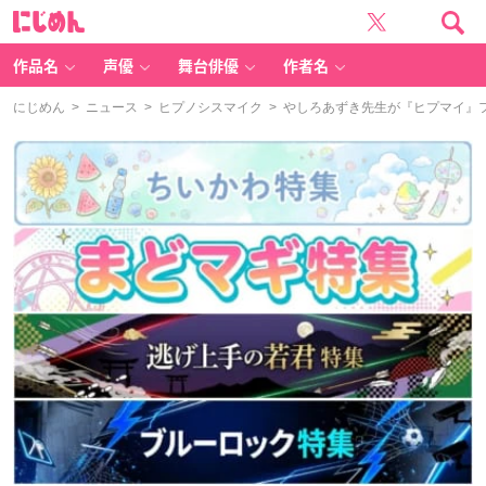
に
じ
め
ん
作品名
声優
舞台俳優
作者名
にじめん
>
ニュース
>
ヒプノシスマイク
> やしろあずき先生が『ヒプマイ』