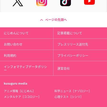
ページの先頭へ
にじめんについて
記事掲載について
お問い合わせ
プレスリリース送付先
利用規約
プライバシーポリシー
インフォマティブデータポリシ
運営会社
ー
kusuguru
media
アニメ情報［にじめん］
科学ニュース［ナゾロジー］
メンタルケア［ココロジー］
心理テスト［シンリ］