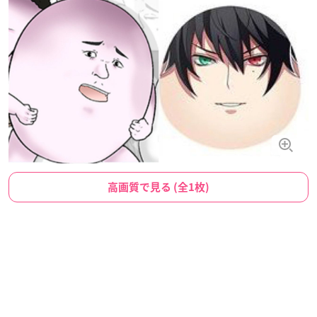
高画質で見る (全1枚)