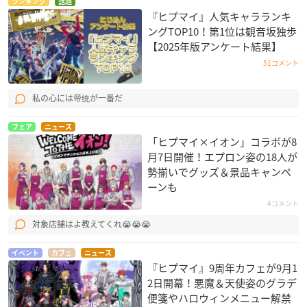
ランキング
話題
『ヒプマイ』人気キャラランキ
ングTOP10！第1位は観音坂独歩
【2025年版アンケート結果】
51コメント
私の心には帝统が一番だ
フェア
ニュース
「ヒプマイ×イオン」コラボが8
月7日開催！エプロン姿の18人が
勢揃いでグッズ＆景品キャンペ
ーンも
4コメント
対象店舗はよ教えてくれ😭😭😭
イベント
カフェ
ニュース
『ヒプマイ』9周年カフェが9月1
2日開幕！悪魔＆天使姿のグラデ
便箋やハロウィンメニュー解禁