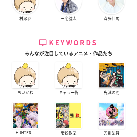
村瀬歩
三宅健太
斉藤壮馬
KEYWORDS
みんなが注目しているアニメ・作品たち
ちいかわ
キャラ一覧
鬼滅の刃
HUNTER...
暗殺教室
刀剣乱舞