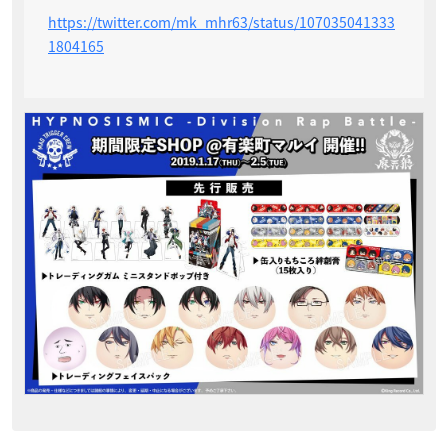
https://twitter.com/mk_mhr63/status/107035041333
1804165