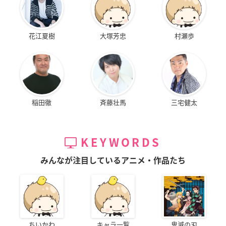
花江夏樹
大塚芳忠
村瀬歩
稲田徹
斉藤壮馬
三宅健太
KEYWORDS
みんなが注目しているアニメ・作品たち
ちいかわ
キャラ一覧
鬼滅の刃