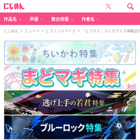
に
じ
め
ん
作品名
声優
舞台俳優
作者名
にじめん
>
ニュース
>
ヒプノシスマイク
> 『ヒプマイ』コミカライズ掲載誌