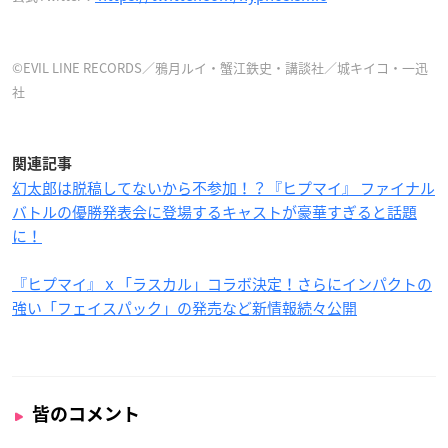
©EVIL LINE RECORDS／鴉月ルイ・蟹江鉄史・講談社／城キイコ・一迅
社
関連記事
幻太郎は脱稿してないから不参加！？『ヒプマイ』 ファイナル
バトルの優勝発表会に登場するキャストが豪華すぎると話題
に！
『ヒプマイ』ｘ「ラスカル」コラボ決定！さらにインパクトの
強い「フェイスパック」の発売など新情報続々公開
皆のコメント