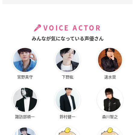
VOICE ACTOR
みんなが気になっている声優さん
宮野真守
下野紘
速水奨
諏訪部順一
鈴村健一
森川智之