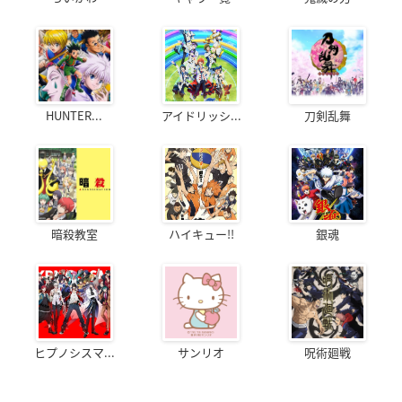
HUNTER...
アイドリッシ...
刀剣乱舞
暗殺教室
ハイキュー!!
銀魂
ヒプノシスマ...
サンリオ
呪術廻戦