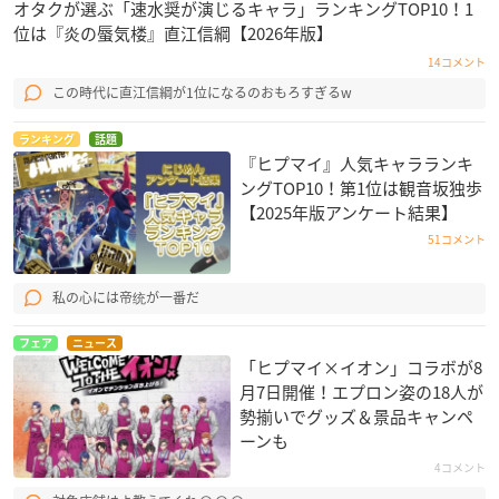
オタクが選ぶ「速水奨が演じるキャラ」ランキングTOP10！1
位は『炎の蜃気楼』直江信綱【2026年版】
14コメント
この時代に直江信綱が1位になるのおもろすぎるw
ランキング
話題
『ヒプマイ』人気キャラランキ
ングTOP10！第1位は観音坂独歩
【2025年版アンケート結果】
51コメント
私の心には帝统が一番だ
フェア
ニュース
「ヒプマイ×イオン」コラボが8
月7日開催！エプロン姿の18人が
勢揃いでグッズ＆景品キャンペ
ーンも
4コメント