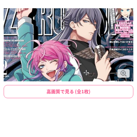
高画質で見る (全1枚)