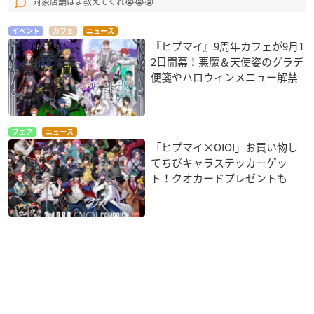
対象店舗はよ教えてくれ😭😭😭
イベント
カフェ
ニュース
『ヒプマイ』9周年カフェが9月1
2日開幕！悪魔＆天使姿のグラデ
便箋やハロウィンメニュー解禁
フェア
ニュース
「ヒプマイ×OIOI」お買い物し
てちびキャラステッカーゲッ
ト！クオカードプレゼントも