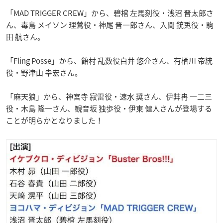
「MAD TRIGGER CREW」から、碧棺 左馬刻役・
浅沼 晋太郎さ
ん、毒島 メイソン 理鶯役・
神尾 晋一郎さん、入間 銃兎役・
駒
田 航さん。
「Fling Posse」から、飴村 乱数役白井 悠介さん、有栖川 帝統
役・野津山 幸宏さん。
「麻天狼」から、神宮寺 寂雷役・
速水 奨さん、伊弉冉 一二三
役・木島 隆一さん、観音坂 独歩役・伊東 健人さんが登場する
ことが明らかとなりました！