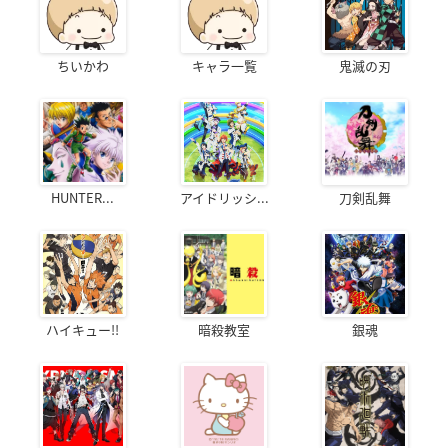
ちいかわ
キャラ一覧
鬼滅の刃
HUNTER...
アイドリッシ...
刀剣乱舞
ハイキュー!!
暗殺教室
銀魂