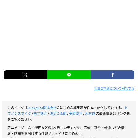
記事の内容について報告する
このページは
kusuguru株式会社
のにじめん編集部が作成・配信しています。
ヒ
プノシスマイク
/
白井悠介
/
浅沼晋太郎
/
天﨑滉平
/
木村昴
の最新情報はリンク先
をご覧ください。
アニメ・ゲーム・漫画などの2次元コンテンツや、声優・舞台・俳優などの情
報・話題をお届けする情報メディア「にじめん」。