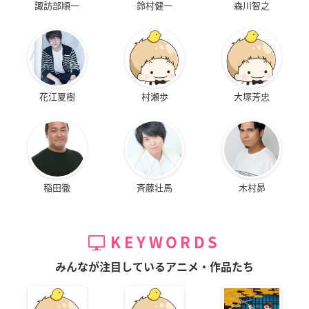
諏訪部順一
鈴村健一
森川智之
花江夏樹
村瀬歩
大塚芳忠
稲田徹
斉藤壮馬
木村昴
KEYWORDS
みんなが注目しているアニメ・作品たち