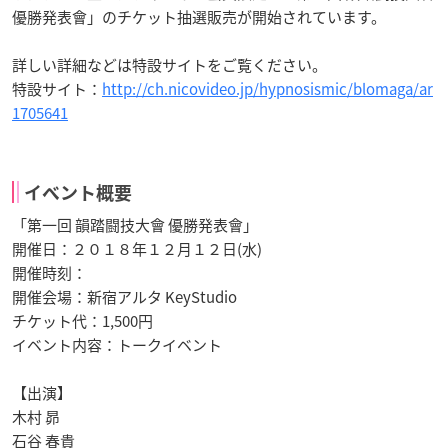
優勝発表會」のチケット抽選販売が開始されています。
詳しい詳細などは特設サイトをご覧ください。
特設サイト：
http://ch.nicovideo.jp/hypnosismic/blomaga/ar
1705641
イベント概要
「第一回 韻踏闘技大會 優勝発表會」
開催日：２０１８年１２月１２日(水)
開催時刻：
開催会場：新宿アルタ KeyStudio
チケット代：
1,500円
イベント内容：
トークイベント
【
出演
】
木村 昴
石谷 春貴