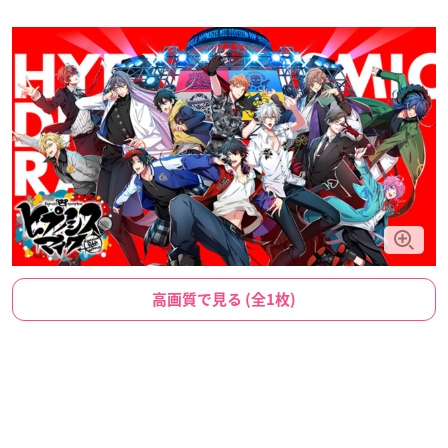
高画質で見る (全1枚)