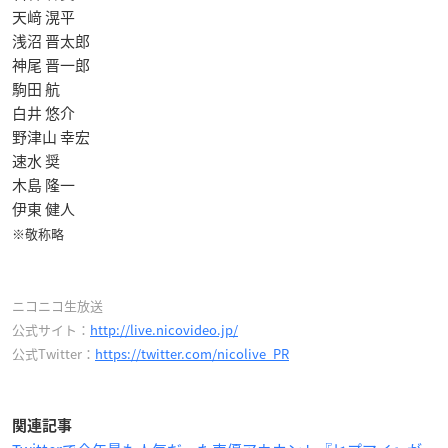
天﨑 滉平
浅沼 晋太郎
神尾 晋一郎
駒田 航
白井 悠介
野津山 幸宏
速水 奨
木島 隆一
伊東 健人
※敬称略
ニコニコ生放送
公式サイト：
http://live.nicovideo.jp/
公式Twitter：
https://twitter.com/nicolive_PR
関連記事