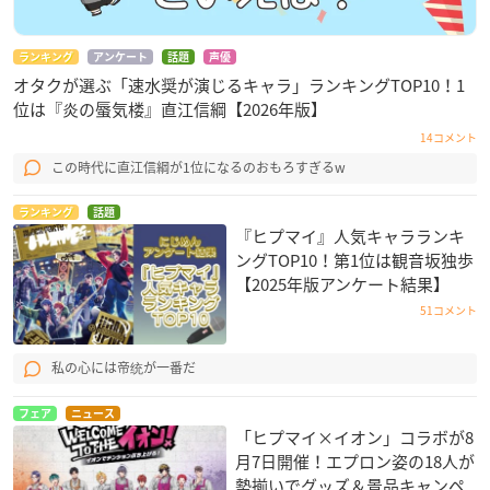
ランキング
アンケート
話題
声優
オタクが選ぶ「速水奨が演じるキャラ」ランキングTOP10！1
位は『炎の蜃気楼』直江信綱【2026年版】
14コメント
この時代に直江信綱が1位になるのおもろすぎるw
ランキング
話題
『ヒプマイ』人気キャラランキ
ングTOP10！第1位は観音坂独歩
【2025年版アンケート結果】
51コメント
私の心には帝统が一番だ
フェア
ニュース
「ヒプマイ×イオン」コラボが8
月7日開催！エプロン姿の18人が
勢揃いでグッズ＆景品キャンペ