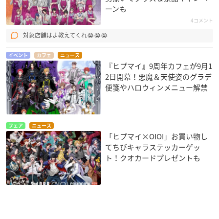
ーンも
4コメント
対象店舗はよ教えてくれ😭😭😭
イベント
カフェ
ニュース
『ヒプマイ』9周年カフェが9月1
2日開幕！悪魔＆天使姿のグラデ
便箋やハロウィンメニュー解禁
フェア
ニュース
「ヒプマイ×OIOI」お買い物し
てちびキャラステッカーゲッ
ト！クオカードプレゼントも