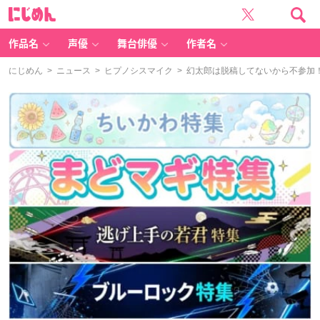
に
じ
め
ん
作品名
声優
舞台俳優
作者名
にじめん
>
ニュース
>
ヒプノシスマイク
> 幻太郎は脱稿してないから不参加