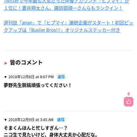
Twitterで今年最も人気だった声優アカウント『ヒプマイ』が
１位に！蒼井翔太さん、諏訪部順一さんらもランクイン！
週刊誌「anan」で『ヒプマイ』連続企画がスタート！初回ピッ
クアップは「Buster Bros!!!」オリジナルステッカー付き
皆のコメント
2018年12月8日 at 8:07 PM
返信
夢野先生脱稿頑張ってください！
0
2018年12月9日 at 3:45 AM
返信
そまくんほんと忙しすぎん…？
ニコ生で見たいけど、身体大丈夫か心配だな。