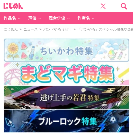
に
じ
め
ん
作品名
声優
舞台俳優
作者名
にじめん
>
ニュース
>
バンドやろうぜ！
> 『バンやろ』スペシャル映像や楽