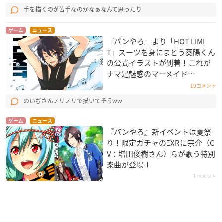
手を描くのが苦手なのかなぁなんて思ったり
ゲーム
ニュース
『バンやろ』より「HOT LIMI
T」スーツを身にまとう葵陽くん
の公式イラストが到着！これが
ナマ足魅惑のマーメイド…
10コメント
のいぢさんノリノリで描いてそうww
ゲーム
ニュース
『バンやろ』新イベントは夏祭
り！限定ガチャのEXRに宗介（C
V：増田俊樹さん）らが歌う特別
楽曲が登場！
1コメント