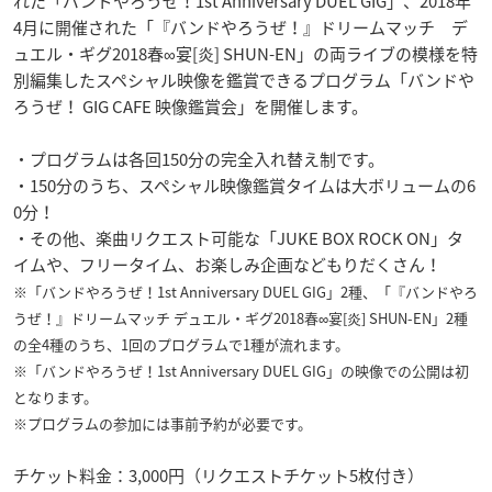
れた「バンドやろうぜ！1st Anniversary DUEL GIG」、2018年
4月に開催された「『バンドやろうぜ！』ドリームマッチ デ
ュエル・ギグ2018春∞宴[炎] SHUN-EN」の両ライブの模様を特
別編集したスペシャル映像を鑑賞できるプログラム「バンドや
ろうぜ！ GIG CAFE 映像鑑賞会」を開催します。
・プログラムは各回150分の完全入れ替え制です。
・150分のうち、スペシャル映像鑑賞タイムは大ボリュームの6
0分！
・その他、楽曲リクエスト可能な「JUKE BOX ROCK ON」タ
イムや、フリータイム、お楽しみ企画などもりだくさん！
※「バンドやろうぜ！1st Anniversary DUEL GIG」2種、「『バンドやろ
うぜ！』ドリームマッチ デュエル・ギグ2018春∞宴[炎] SHUN-EN」2種
の全4種のうち、1回のプログラムで1種が流れます。
※「バンドやろうぜ！1st Anniversary DUEL GIG」の映像での公開は初
となります。
※プログラムの参加には事前予約が必要です。
チケット料金：3,000円（リクエストチケット5枚付き）