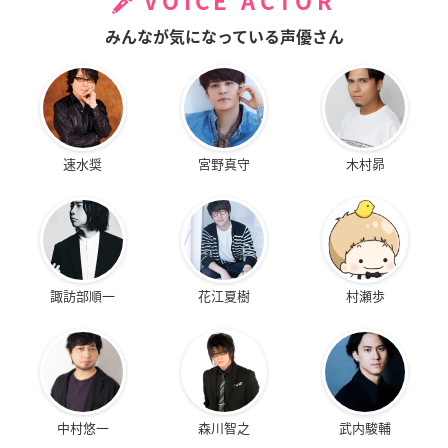
VOICE ACTOR
みんなが気になっている声優さん
速水奨
宮野真守
木村昴
諏訪部順一
花江夏樹
村瀬歩
中村悠一
森川智之
武内駿輔