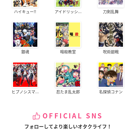
ハイキュー!!
アイドリッシ...
刀剣乱舞
銀魂
暗殺教室
呪術廻戦
ヒプノシスマ...
忍たま乱太郎
名探偵コナン
OFFICIAL SNS
フォローしてより楽しいオタクライフ！