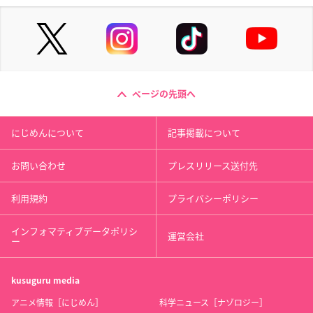
ページの先頭へ
にじめんについて
記事掲載について
お問い合わせ
プレスリリース送付先
利用規約
プライバシーポリシー
インフォマティブデータポリシ
運営会社
ー
kusuguru
media
アニメ情報［にじめん］
科学ニュース［ナゾロジー］