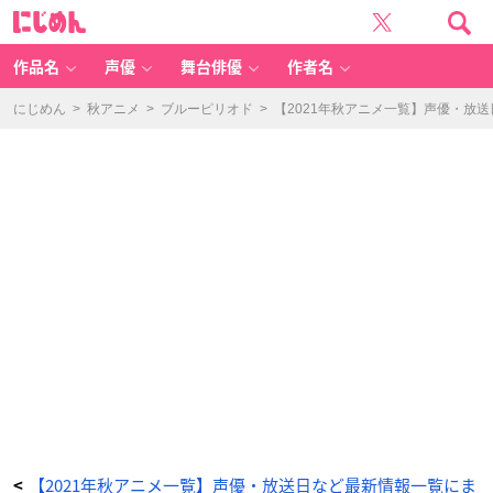
【2
に
0
じ
2
め
1
ん
年
秋
作品名
声優
舞台俳優
作者名
ア
ニ
メ
一
にじめん
>
秋アニメ
>
ブルーピリオド
>
【2021年秋アニメ一覧】声優・放
覧】
声
優・
放
送
日
な
ど
最
新
情
報
一
覧
に
ま
と
め
て
ま
す！
【1
0
月
放
送
開
始】
_
6
5
番
目
の
【2021年秋アニメ一覧】声優・放送日など最新情報一覧にま
<
画