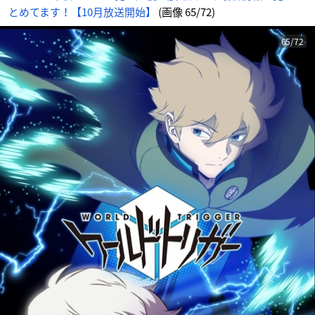
像
とめてます！【10月放送開始】
(画像 65/72)
-
ア
ニ
メ
情
65/72
報
サ
イ
ト
に
じ
め
ん