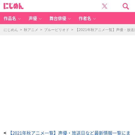
T
に
V
じ
ア
め
ニ
ん
メ
「さ
作品名
声優
舞台俳優
作者名
ん
か
く
窓
にじめん
>
秋アニメ
>
ブルーピリオド
>
【2021年秋アニメ一覧】声優・放
の
外
側
は
夜」
キ
ー
ビ
ジ
ュ
ア
ル
-
ア
ニ
メ
情
報
サ
イ
ト
に
じ
め
ん
【2021年秋アニメ一覧】声優・放送日など最新情報一覧にま
<