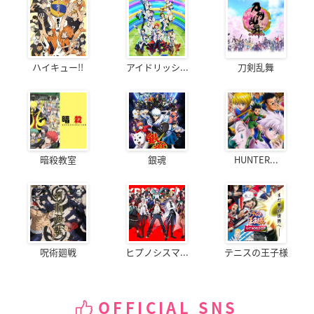
ハイキュー!!
アイドリッシ...
刀剣乱舞
暗殺教室
銀魂
HUNTER...
呪術廻戦
ヒプノシスマ...
テニスの王子様
OFFICIAL SNS