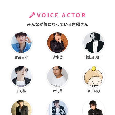
VOICE ACTOR
みんなが気になっている声優さん
宮野真守
速水奨
諏訪部順一
下野紘
木村昴
坂本真綾