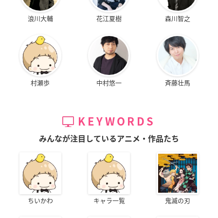
浪川大輔
花江夏樹
森川智之
村瀬歩
中村悠一
斉藤壮馬
KEYWORDS
みんなが注目しているアニメ・作品たち
ちいかわ
キャラ一覧
鬼滅の刃