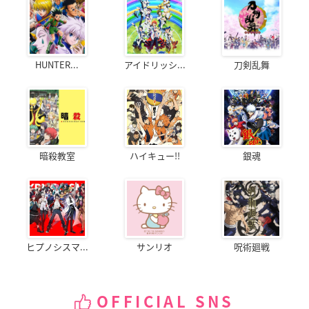
HUNTER...
アイドリッシ...
刀剣乱舞
暗殺教室
ハイキュー!!
銀魂
ヒプノシスマ...
サンリオ
呪術廻戦
OFFICIAL SNS