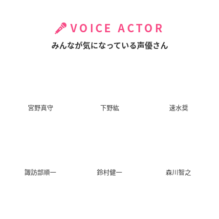
VOICE ACTOR
みんなが気になっている声優さん
宮野真守
下野紘
速水奨
諏訪部順一
鈴村健一
森川智之