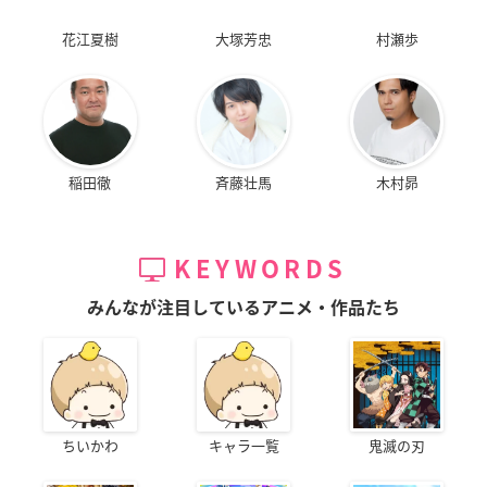
花江夏樹
大塚芳忠
村瀬歩
稲田徹
斉藤壮馬
木村昴
KEYWORDS
みんなが注目しているアニメ・作品たち
ちいかわ
キャラ一覧
鬼滅の刃