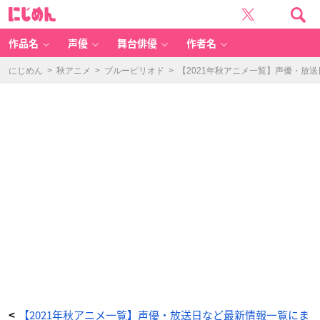
T
に
V
じ
ア
め
ニ
ん
メ
「舞
作品名
声優
舞台俳優
作者名
妓
さ
ん
ち
にじめん
>
秋アニメ
>
ブルーピリオド
>
【2021年秋アニメ一覧】声優・放
の
ま
か
な
い
さ
ん」
キ
ー
ビ
ジ
ュ
ア
ル
-
ア
ニ
メ
情
報
サ
イ
ト
に
じ
め
ん
【2021年秋アニメ一覧】声優・放送日など最新情報一覧にま
<