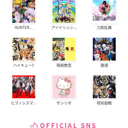
HUNTER...
アイドリッシ...
刀剣乱舞
ハイキュー!!
暗殺教室
銀魂
ヒプノシスマ...
サンリオ
呪術廻戦
OFFICIAL SNS