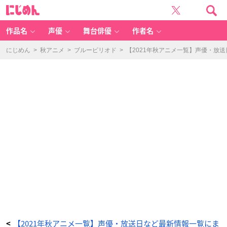
T
に
V
じ
ア
め
ニ
ん
メ
「ブ
作品名
声優
舞台俳優
作者名
ル
ー
ピ
リ
にじめん
>
秋アニメ
>
ブルーピリオド
>
【2021年秋アニメ一覧】声優・放
オ
ド」
キ
ー
ビ
ジ
ュ
ア
ル
-
ア
ニ
メ
情
報
サ
イ
ト
に
じ
め
ん
【2021年秋アニメ一覧】声優・放送日など最新情報一覧にま
<