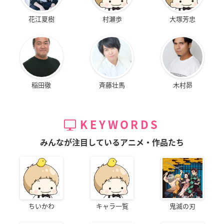
花江夏樹
村瀬歩
大塚芳忠
稲田徹
斉藤壮馬
木村昴
KEYWORDS
みんなが注目しているアニメ・作品たち
ちいかわ
キャラ一覧
鬼滅の刃