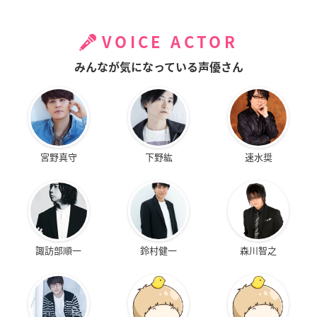
VOICE ACTOR
みんなが気になっている声優さん
宮野真守
下野紘
速水奨
諏訪部順一
鈴村健一
森川智之