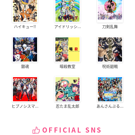
ハイキュー!!
アイドリッシ...
刀剣乱舞
銀魂
暗殺教室
呪術廻戦
ヒプノシスマ...
忍たま乱太郎
あんさんぶる...
OFFICIAL SNS