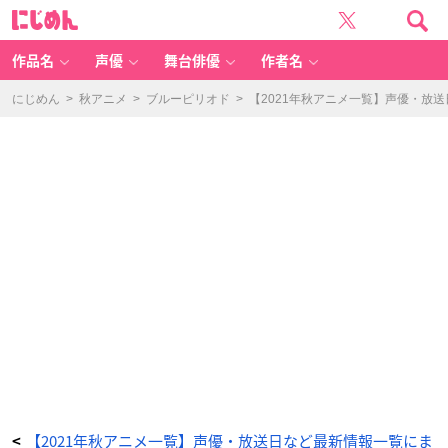
T
に
V
じ
ア
め
ニ
ん
メ
「幻
作品名
声優
舞台俳優
作者名
想
三
國
誌
にじめん
>
秋アニメ
>
ブルーピリオド
>
【2021年秋アニメ一覧】声優・放
-
天
元
霊
心
記-」
キ
ー
ビ
ジ
ュ
ア
ル
-
ア
ニ
メ
情
報
サ
イ
ト
に
じ
め
ん
【2021年秋アニメ一覧】声優・放送日など最新情報一覧にま
<