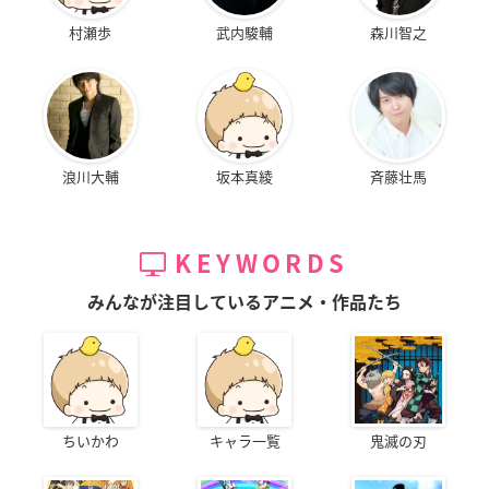
村瀬歩
武内駿輔
森川智之
浪川大輔
坂本真綾
斉藤壮馬
KEYWORDS
みんなが注目しているアニメ・作品たち
ちいかわ
キャラ一覧
鬼滅の刃