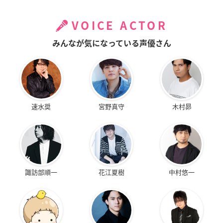
VOICE ACTOR
みんなが気になっている声優さん
速水奨
宮野真守
木村昴
諏訪部順一
花江夏樹
中村悠一