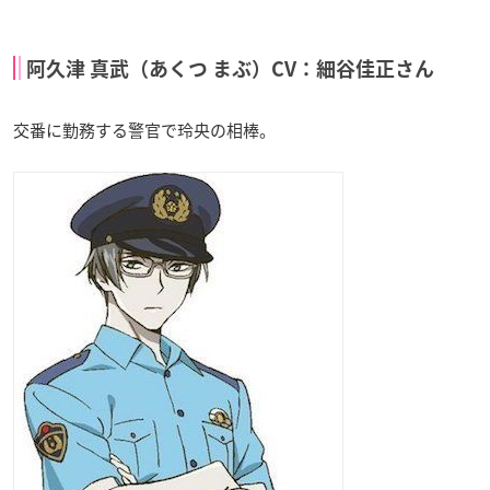
阿久津 真武（あくつ まぶ）CV：細谷佳正さん
交番に勤務する警官で玲央の相棒。