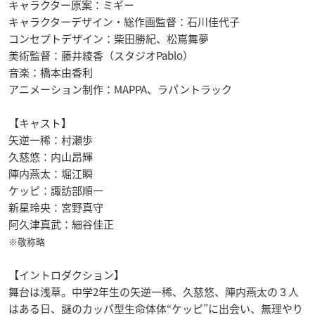
キャラクター原案：ミギー
キャラクターデザイン・総作画監督：石川佳代子
コンセプトデザイン：柴田勝紀、松嶌舞夢
美術監督：藤井綾香（スタジオPablo）
音楽：橋本由香利
アニメーション制作：MAPPA、ラパントラック
【キャスト】
矢逆一稀：村瀬歩
久慈悠：内山昂輝
陣内燕太：堀江瞬
ケッピ：諏訪部順一
新星玲央：宮野真守
阿久津真武：細谷佳正
※敬称略
【イントロダクション】
舞台は浅草。中学2年生の矢逆一稀、久慈悠、陣内燕太の３人
はある日、謎のカッパ型生命体体“ケッピ”に出会い、無理やり