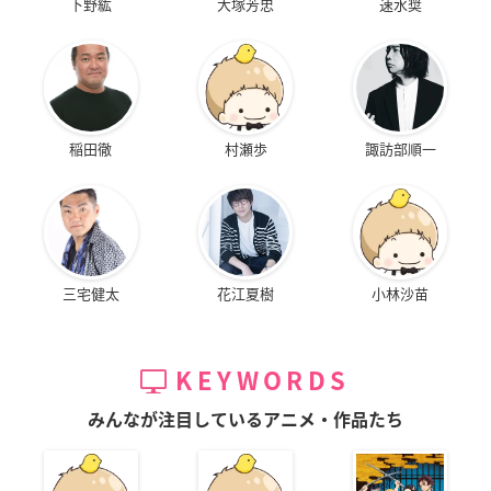
下野紘
大塚芳忠
速水奨
稲田徹
村瀬歩
諏訪部順一
三宅健太
花江夏樹
小林沙苗
KEYWORDS
みんなが注目しているアニメ・作品たち