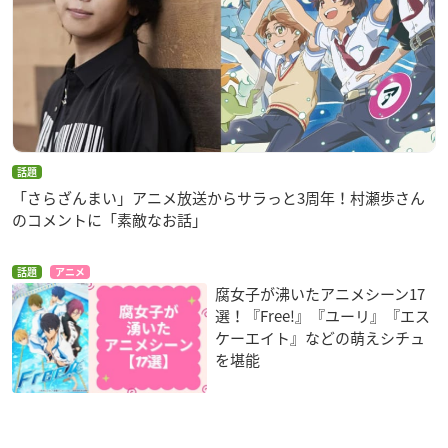
話題
「さらざんまい」アニメ放送からサラっと3周年！村瀬歩さん
のコメントに「素敵なお話」
話題
アニメ
腐女子が沸いたアニメシーン17
選！『Free!』『ユーリ』『エス
ケーエイト』などの萌えシチュ
を堪能