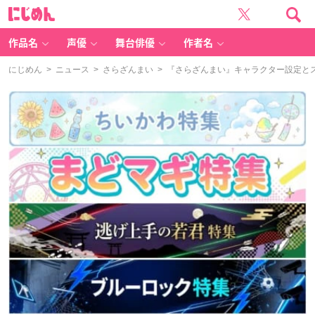
に
じ
め
ん
作品名
声優
舞台俳優
作者名
にじめん
>
ニュース
>
さらざんまい
> 『さらざんまい』キャラクター設定と