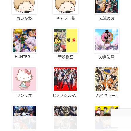
ちいかわ
キャラ一覧
鬼滅の刃
HUNTER...
暗殺教室
刀剣乱舞
サンリオ
ヒプノシスマ...
ハイキュー!!