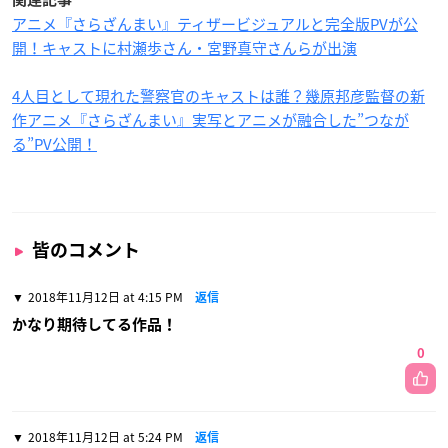
アニメ『さらざんまい』ティザービジュアルと完全版PVが公
開！キャストに村瀬歩さん・宮野真守さんらが出演
4人目として現れた警察官のキャストは誰？幾原邦彦監督の新
作アニメ『さらざんまい』実写とアニメが融合した”つなが
る”PV公開！
皆のコメント
2018年11月12日 at 4:15 PM
返信
かなり期待してる作品！
0
2018年11月12日 at 5:24 PM
返信