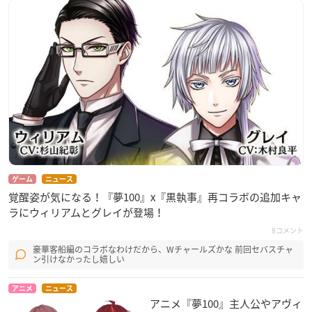
ゲーム
ニュース
覚醒姿が気になる！『夢100』x『黒執事』再コラボの追加キャ
ラにウィリアムとグレイが登場！
8コメント
豪華客船編のコラボなわけだから、Wチャールズかな 前回セバスチャ
ン引けなかったし嬉しい
アニメ
ニュース
アニメ『夢100』主人公やアヴィ