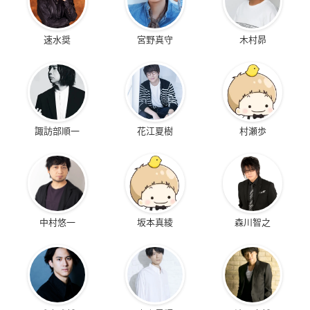
速水奨
宮野真守
木村昴
諏訪部順一
花江夏樹
村瀬歩
中村悠一
坂本真綾
森川智之