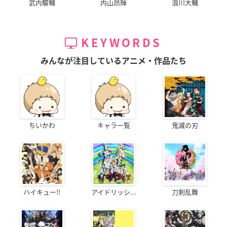
武内駿輔
内山昂輝
浪川大輔
KEYWORDS
みんなが注目しているアニメ・作品たち
ちいかわ
キャラ一覧
鬼滅の刃
ハイキュー!!
アイドリッシ...
刀剣乱舞