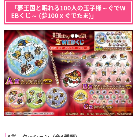
「夢王国と眠れる100人の玉子様～ぐでW
EBくじ～ (夢100ｘぐでたま)」