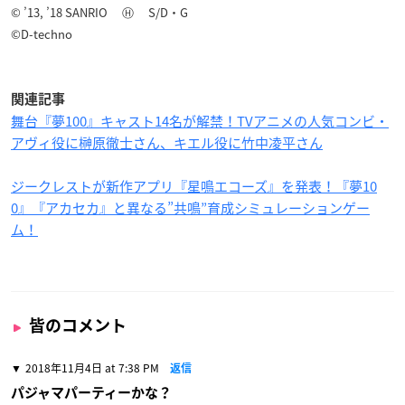
© ’13, ’18 SANRIO Ⓗ S/D・G
©D-techno
関連記事
舞台『夢100』キャスト14名が解禁！TVアニメの人気コンビ・
アヴィ役に榊原徹士さん、キエル役に竹中凌平さん
ジークレストが新作アプリ『星鳴エコーズ』を発表！『夢10
0』『アカセカ』と異なる”共鳴”育成シミュレーションゲー
ム！
皆のコメント
2018年11月4日 at 7:38 PM
返信
パジャマパーティーかな？