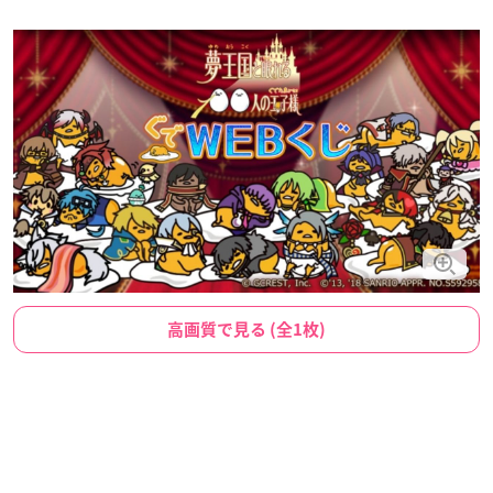
高画質で見る (全1枚)