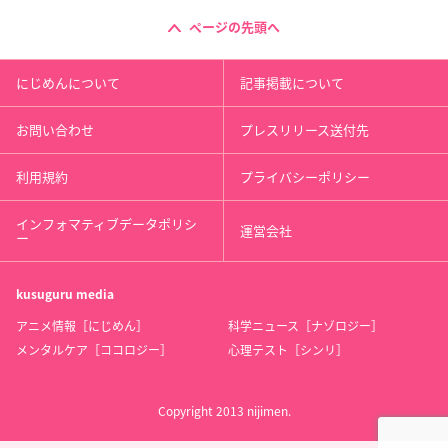
ページの先頭へ
にじめんについて
記事掲載について
お問い合わせ
プレスリリース送付先
利用規約
プライバシーポリシー
インフォマティブデータポリシ
運営会社
ー
kusuguru
media
アニメ情報［にじめん］
科学ニュース［ナゾロジー］
メンタルケア［ココロジー］
心理テスト［シンリ］
Copyright 2013 nijimen.