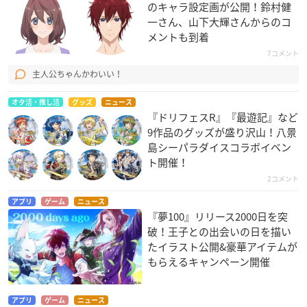
のキャラ設定画が公開！鈴村健
一さん、山下大輝さんからのコ
メントも到着
7コメント
主人公ちゃんかわいい！
オタ活・推し活
グッズ
ニュース
『ドリフェスR』『最遊記』など
9作品のグッズが盛り沢山！八景
島シーパラダイスコラボイベン
ト開催！
2コメント
アプリ
ゲーム
ニュース
『夢100』リリース2000日を突
破！王子との出会いの日を描い
たイラスト公開&豪華アイテムが
もらえるキャンペーン開催
アプリ
ゲーム
ニュース