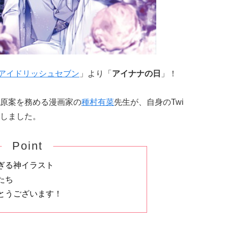
アイドリッシュセブン
」より「
アイナナの日
」！
原案を務める漫画家の
種村有菜
先生が、自身のTwi
しました。
Point
ぎる神イラスト
たち
とうございます！