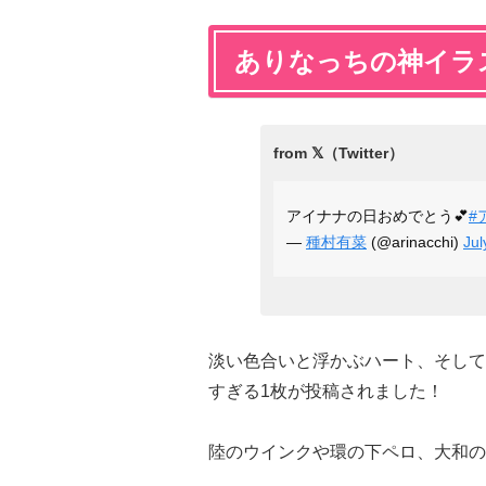
ありなっちの神イラ
アイナナの日おめでとう💕
#
—
種村有菜
(@arinacchi)
Jul
淡い色合いと浮かぶハート、そして
すぎる1枚が投稿されました！
陸のウインクや環の下ペロ、大和の