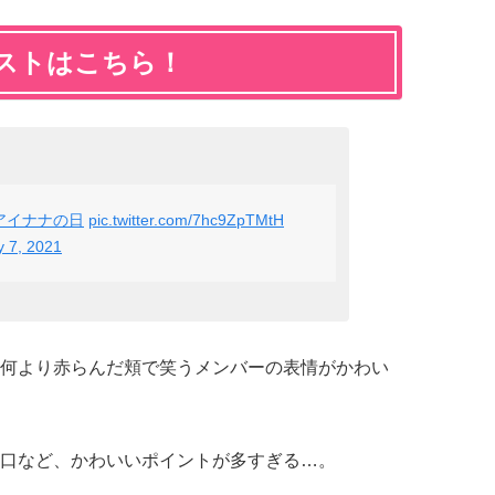
ストはこちら！
アイナナの日
pic.twitter.com/7hc9ZpTMtH
y 7, 2021
何より赤らんだ頬で笑うメンバーの表情がかわい
口など、かわいいポイントが多すぎる…。