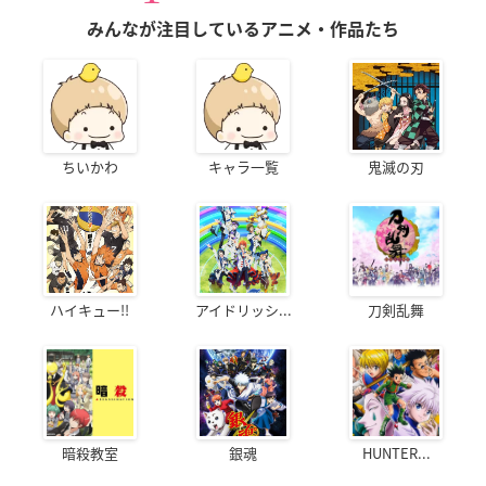
みんなが注目しているアニメ・作品たち
ちいかわ
キャラ一覧
鬼滅の刃
ハイキュー!!
アイドリッシ...
刀剣乱舞
暗殺教室
銀魂
HUNTER...