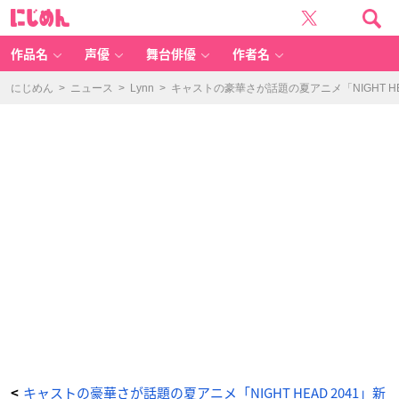
武
に
藤
じ
玲
め
佳
ん
役：
Ly
作品名
声優
舞台俳優
作者名
n
n
さ
ん
にじめん
>
ニュース
>
Lynn
>
キャストの豪華さが話題の夏アニメ「NIGHT HE
-
ア
ニ
メ
情
報
サ
イ
ト
に
じ
め
ん
キャストの豪華さが話題の夏アニメ「NIGHT HEAD 2041」新
<