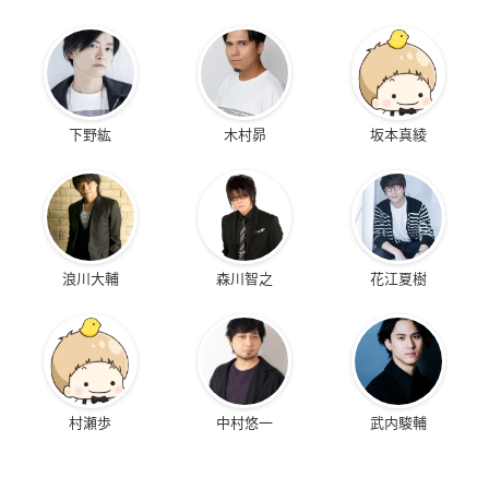
下野紘
木村昴
坂本真綾
浪川大輔
森川智之
花江夏樹
村瀬歩
中村悠一
武内駿輔