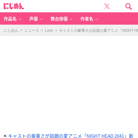
「N
に
IG
じ
H
め
T
ん
H
E
作品名
声優
舞台俳優
作者名
A
D
2
0
にじめん
>
ニュース
>
Lynn
>
キャストの豪華さが話題の夏アニメ「NIGHT HE
4
1」
メ
イ
ン
M
V
-
ア
ニ
メ
情
報
サ
イ
ト
に
じ
め
ん
キャストの豪華さが話題の夏アニメ「NIGHT HEAD 2041」新
<