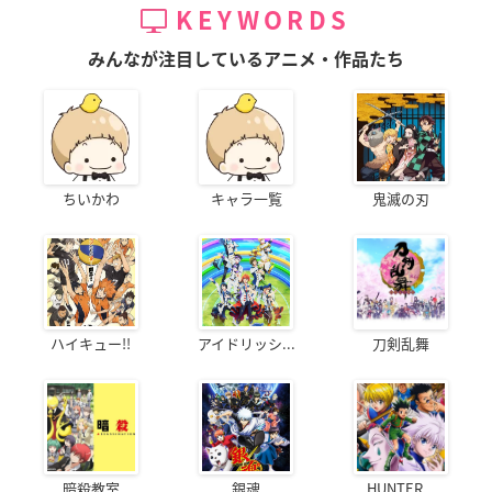
KEYWORDS
みんなが注目しているアニメ・作品たち
ちいかわ
キャラ一覧
鬼滅の刃
ハイキュー!!
アイドリッシ...
刀剣乱舞
暗殺教室
銀魂
HUNTER...