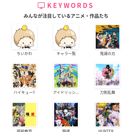
KEYWORDS
みんなが注目しているアニメ・作品たち
ちいかわ
キャラ一覧
鬼滅の刃
ハイキュー!!
アイドリッシ...
刀剣乱舞
暗殺教室
銀魂
HUNTER...