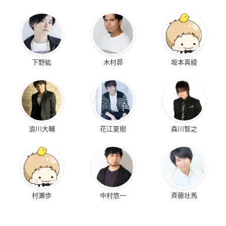
下野紘
木村昴
坂本真綾
浪川大輔
花江夏樹
森川智之
村瀬歩
中村悠一
斉藤壮馬