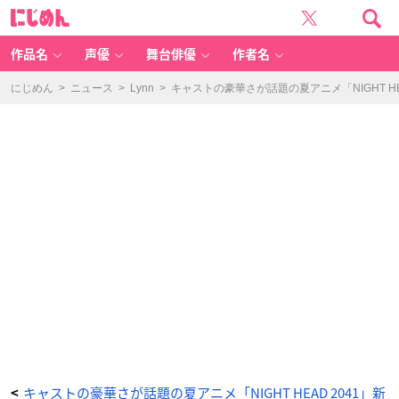
「N
に
IG
じ
H
め
T
ん
H
E
作品名
声優
舞台俳優
作者名
A
D
2
0
にじめん
>
ニュース
>
Lynn
>
キャストの豪華さが話題の夏アニメ「NIGHT HE
4
1」
メ
イ
ン
M
V
（本
田
大
輔）
-
ア
ニ
メ
情
報
サ
イ
ト
に
じ
め
ん
キャストの豪華さが話題の夏アニメ「NIGHT HEAD 2041」新
<