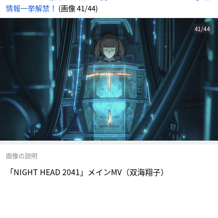
情報一挙解禁！
(画像 41/44)
41/44
画像の説明
「NIGHT HEAD 2041」メインMV（双海翔子）