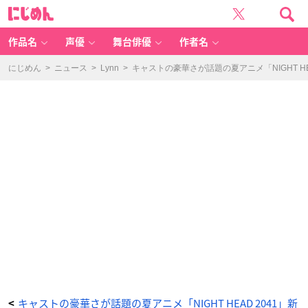
「N
に
IG
じ
H
め
T
ん
H
E
作品名
声優
舞台俳優
作者名
A
D
2
0
にじめん
>
ニュース
>
Lynn
>
キャストの豪華さが話題の夏アニメ「NIGHT HE
4
1」
メ
イ
ン
M
V
（双
海
翔
子）
-
ア
ニ
メ
情
報
サ
イ
ト
に
じ
め
ん
キャストの豪華さが話題の夏アニメ「NIGHT HEAD 2041」新
<