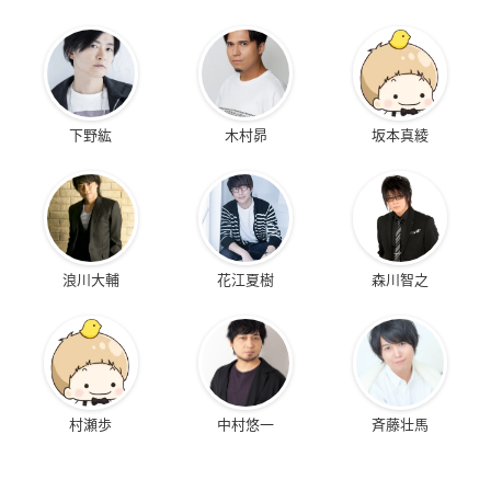
下野紘
木村昴
坂本真綾
浪川大輔
花江夏樹
森川智之
村瀬歩
中村悠一
斉藤壮馬