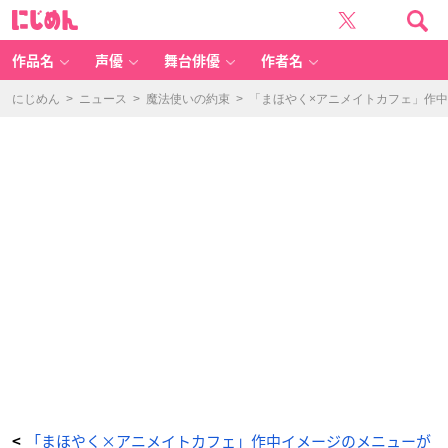
「魔
に
法
じ
使
め
い
ん
の
約
作品名
声優
舞台俳優
作者名
束
×
ア
ニ
にじめん
>
ニュース
>
魔法使いの約束
>
「まほやく×アニメイトカフェ」作
メ
イ
ト
カ
フ
ェ」
ト
レ
ー
デ
ィ
ン
グ
缶
バ
ッ
ジ
-
ア
ニ
メ
情
報
サ
イ
ト
に
じ
め
ん
「まほやく×アニメイトカフェ」作中イメージのメニューが
<