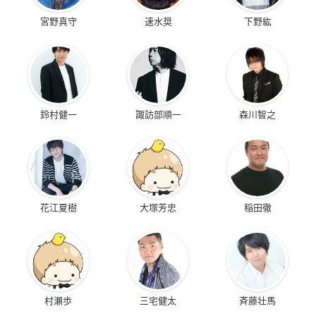
宮野真守
速水奨
下野紘
鈴村健一
諏訪部順一
森川智之
花江夏樹
大塚芳忠
稲田徹
村瀬歩
三宅健太
斉藤壮馬