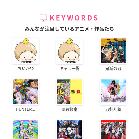
KEYWORDS
みんなが注目しているアニメ・作品たち
ちいかわ
キャラ一覧
鬼滅の刃
HUNTER...
暗殺教室
刀剣乱舞