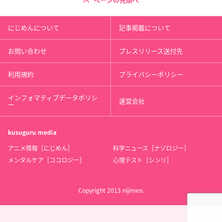
ページの先頭へ
にじめんについて
記事掲載について
お問い合わせ
プレスリリース送付先
利用規約
プライバシーポリシー
インフォマティブデータポリシ
運営会社
ー
kusuguru
media
アニメ情報［にじめん］
科学ニュース［ナゾロジー］
メンタルケア［ココロジー］
心理テスト［シンリ］
Copyright 2013 nijimen.