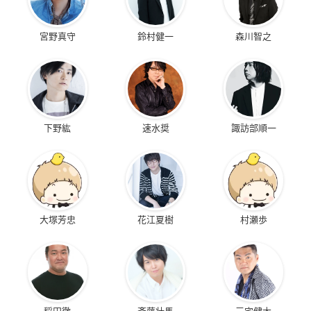
宮野真守
鈴村健一
森川智之
下野紘
速水奨
諏訪部順一
大塚芳忠
花江夏樹
村瀬歩
稲田徹
斉藤壮馬
三宅健太