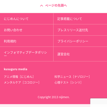
ページの先頭へ
にじめんについて
記事掲載について
お問い合わせ
プレスリリース送付先
利用規約
プライバシーポリシー
インフォマティブデータポリシ
運営会社
ー
kusuguru
media
アニメ情報［にじめん］
科学ニュース［ナゾロジー］
メンタルケア［ココロジー］
心理テスト［シンリ］
Copyright 2013 nijimen.