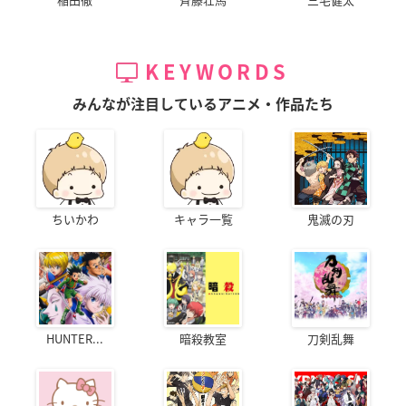
KEYWORDS
みんなが注目しているアニメ・作品たち
ちいかわ
キャラ一覧
鬼滅の刃
HUNTER...
暗殺教室
刀剣乱舞