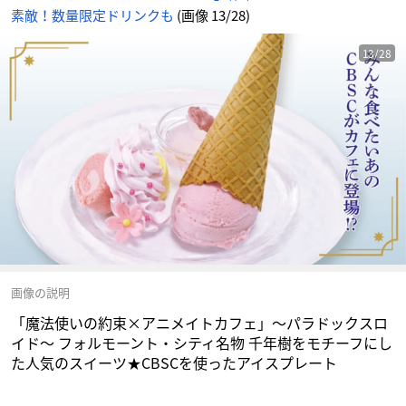
に
素敵！数量限定ドリンクも
(画像 13/28)
し
た
人
気
の
13/28
ス
イ
ー
ツ
★
C
B
S
C
を
使
っ
た
ア
イ
ス
プ
レ
ー
ト
-
ア
ニ
メ
情
報
画像の説明
サ
イ
ト
「魔法使いの約束×アニメイトカフェ」〜パラドックスロ
に
じ
イド〜 フォルモーント・シティ名物 千年樹をモチーフにし
め
ん
た人気のスイーツ★CBSCを使ったアイスプレート