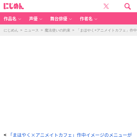
「魔
に
法
じ
使
め
い
ん
の
約
作品名
声優
舞台俳優
作者名
束
×
ア
ニ
にじめん
>
ニュース
>
魔法使いの約束
>
「まほやく×アニメイトカフェ」作
メ
イ
ト
カ
フ
ェ」〜
パ
ラ
ド
ッ
ク
ス
ロ
イ
ド〜
フ
ォ
ル
モ
ー
ン
ト・
シ
テ
ィ
名
物
千
年
樹
を
モ
チ
ー
「まほやく×アニメイトカフェ」作中イメージのメニューが
<
フ