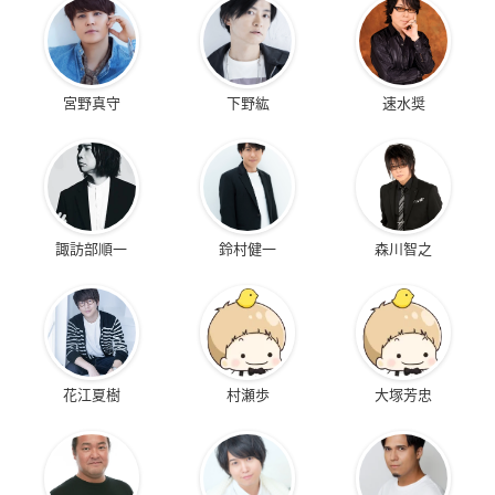
宮野真守
下野紘
速水奨
諏訪部順一
鈴村健一
森川智之
花江夏樹
村瀬歩
大塚芳忠