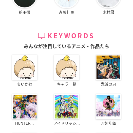
稲田徹
斉藤壮馬
木村昴
KEYWORDS
みんなが注目しているアニメ・作品たち
ちいかわ
キャラ一覧
鬼滅の刃
HUNTER...
アイドリッシ...
刀剣乱舞