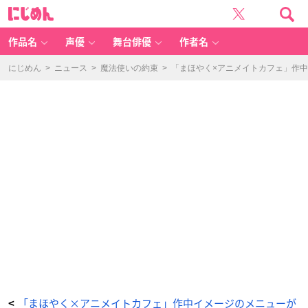
「魔
に
法
じ
使
め
い
ん
の
約
作品名
声優
舞台俳優
作者名
束
×
ア
ニ
にじめん
>
ニュース
>
魔法使いの約束
>
「まほやく×アニメイトカフェ」作
メ
イ
ト
カ
フ
ェ」
箔
押
し
カ
ー
ド
プ
レ
ゼ
ン
ト
キ
ャ
ン
ペ
ー
ン
-
ア
ニ
メ
情
報
サ
イ
ト
に
じ
「まほやく×アニメイトカフェ」作中イメージのメニューが
<
め