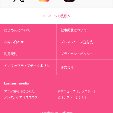
ページの先頭へ
にじめんについて
記事掲載について
お問い合わせ
プレスリリース送付先
利用規約
プライバシーポリシー
インフォマティブデータポリシ
運営会社
ー
kusuguru
media
アニメ情報［にじめん］
科学ニュース［ナゾロジー］
メンタルケア［ココロジー］
心理テスト［シンリ］
Copyright 2013 nijimen.