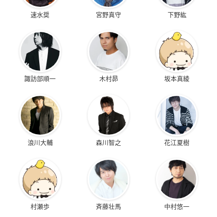
速水奨
宮野真守
下野紘
諏訪部順一
木村昴
坂本真綾
浪川大輔
森川智之
花江夏樹
村瀬歩
斉藤壮馬
中村悠一