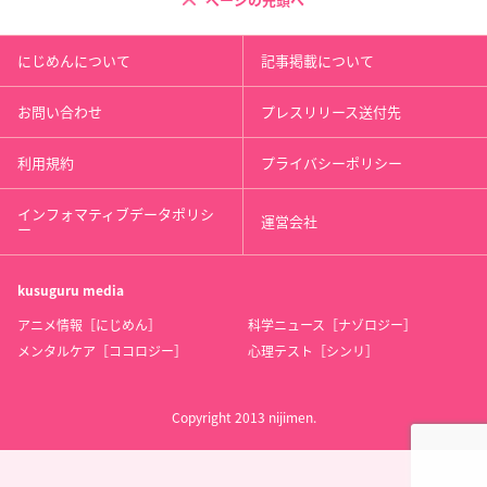
ページの先頭へ
にじめんについて
記事掲載について
お問い合わせ
プレスリリース送付先
利用規約
プライバシーポリシー
インフォマティブデータポリシ
運営会社
ー
kusuguru
media
アニメ情報［にじめん］
科学ニュース［ナゾロジー］
メンタルケア［ココロジー］
心理テスト［シンリ］
Copyright 2013 nijimen.