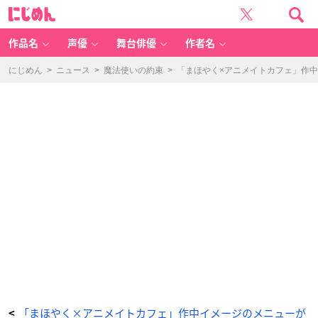
「魔
に
法
じ
使
め
い
ん
の
約
作品名
声優
舞台俳優
作者名
束
×
ア
ニ
にじめん
>
ニュース
>
魔法使いの約束
>
「まほやく×アニメイトカフェ」作
メ
イ
ト
カ
フ
ェ」
ト
レ
ー
デ
ィ
ン
グ
缶
バ
ッ
ジ
-
ア
ニ
メ
情
報
サ
イ
ト
に
じ
め
ん
「まほやく×アニメイトカフェ」作中イメージのメニューが
<