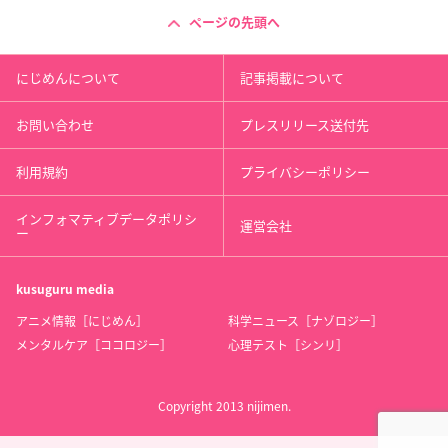
ページの先頭へ
にじめんについて
記事掲載について
お問い合わせ
プレスリリース送付先
利用規約
プライバシーポリシー
インフォマティブデータポリシ
運営会社
ー
kusuguru
media
アニメ情報［にじめん］
科学ニュース［ナゾロジー］
メンタルケア［ココロジー］
心理テスト［シンリ］
Copyright 2013 nijimen.