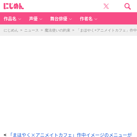
「魔
に
法
じ
使
め
い
ん
の
約
作品名
声優
舞台俳優
作者名
束
×
ア
ニ
にじめん
>
ニュース
>
魔法使いの約束
>
「まほやく×アニメイトカフェ」作
メ
イ
ト
カ
フ
ェ」〜
思
い
出
香
る
テ
ィ
ー
パ
ー
テ
ィ〜
ガ
ー
デ
ン
パ
ー
テ
ィ
の
ア
フ
タ
ヌ
ー
ン
テ
「まほやく×アニメイトカフェ」作中イメージのメニューが
<
ィ