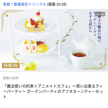
ー
素敵！数量限定ドリンクも
(画像 10/28)
セ
ッ
ト
-
ア
10/28
ニ
メ
情
報
サ
イ
ト
に
じ
め
ん
画像の説明
「魔法使いの約束×アニメイトカフェ」〜思い出香るティ
ーパーティ〜 ガーデンパーティのアフタヌーンティーセッ
ト