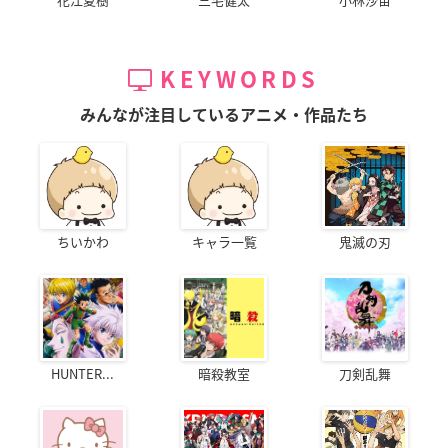
KEYWORDS
みんなが注目しているアニメ・作品たち
ちいかわ
キャラ一覧
鬼滅の刃
HUNTER...
暗殺教室
刀剣乱舞