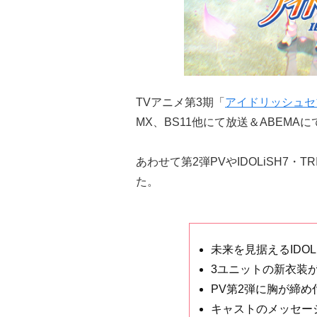
TVアニメ第3期「
アイドリッシュセ
MX、BS11他にて放送＆ABEM
あわせて第2弾PVやIDOLiSH7・T
た。
未来を見据えるIDOLi
3ユニットの新衣装
PV第2弾に胸が締め
キャストのメッセー