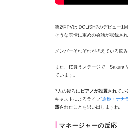
第2弾PVはIDOLiSH7のデビュ
そうな表情に重めの会話が収録され
メンバーそれぞれが抱えている悩み
また、桜舞うステージで「Sakura M
ています。
7人の後ろに
ピアノが設置
されてい
キャストによるライブ
“通称・ナナラ
露
されたことを思い出しますね。
マネージャーの反応