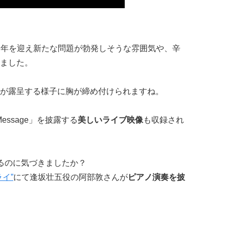
ー1周年を迎え新たな問題が勃発しそうな雰囲気や、辛
ました。
が露呈する様子に胸が締め付けられますね。
essage」を披露する
美しいライブ映像
も収録され
るのに気づきましたか？
イ”
にて逢坂壮五役の阿部敦さんが
ピアノ演奏を披