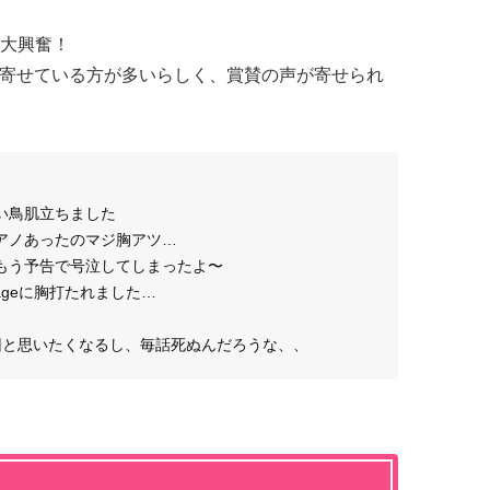
大興奮！
を寄せている方が多いらしく、賞賛の声が寄せられ
い鳥肌立ちました
アノあったのマジ胸アツ…
もう予告で号泣してしまったよ〜
sageに胸打たれました…
回と思いたくなるし、毎話死ぬんだろうな、、