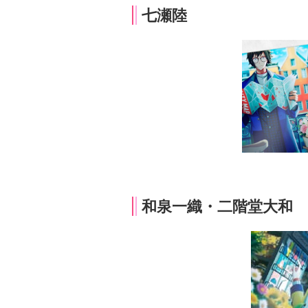
七瀬陸
和泉一織・二階堂大和