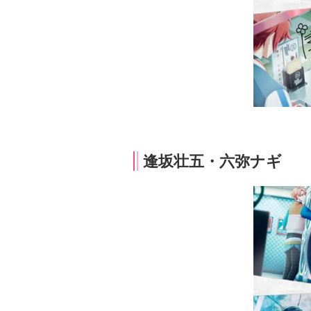
逢坂壮五・六弥ナギ