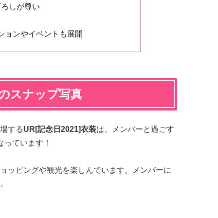
下ろしが尊い
ションやイベントも展開
顔のスナップ写真
場する
UR[記念日2021]衣装
は、メンバーと過ごす
なっています！
ョッピングや観光を楽しんでいます。メンバーに
。