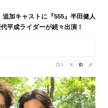
』追加キャストに『555』半田健人
歴代平成ライダーが続々出演！
3