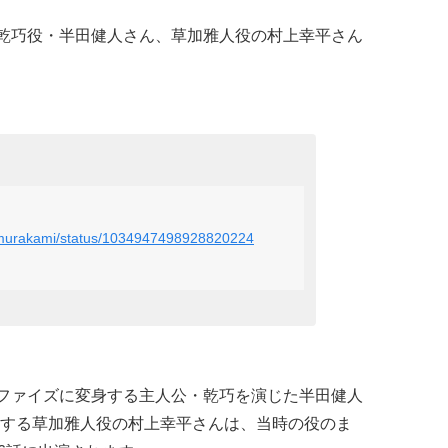
、乾巧役・半田健人さん、草加雅人役の村上幸平さん
__murakami/status/1034947498928820224
ーファイズに変身する主人公・乾巧を演じた半田健人
する草加雅人役の村上幸平さんは、当時の役のま