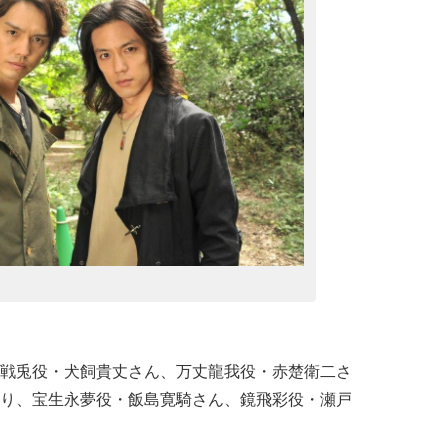
戦兎役・犬飼貴丈さん、万丈龍我役・赤楚衛二さ
り、宝生永夢役・飯島寛騎さん、鏡飛彩役・瀬戸