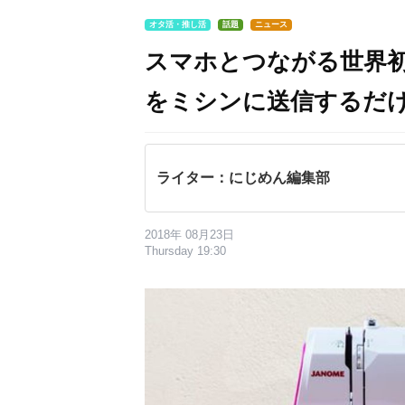
オタ活・推し活
話題
ニュース
スマホとつながる世界
をミシンに送信するだ
ライター：にじめん編集部
2018年 08月23日
Thursday 19:30