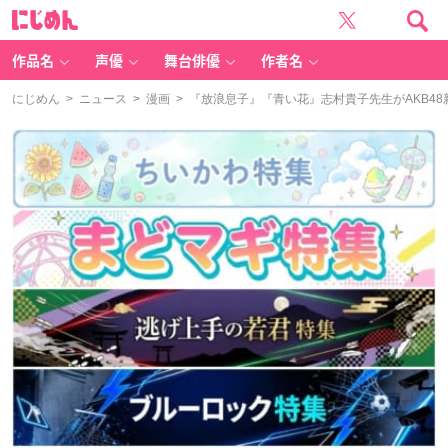
に
じ
め
ん
作品名
声優
舞台俳優
作者名
にじめん
>
ニュース
>
漫画
> 『放浪息子』『青い花』志村貴子先生がAKB4