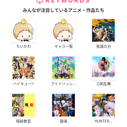
KEYWORDS
みんなが注目しているアニメ・作品たち
ちいかわ
キャラ一覧
鬼滅の刃
ハイキュー!!
アイドリッシ...
刀剣乱舞
暗殺教室
銀魂
HUNTER...