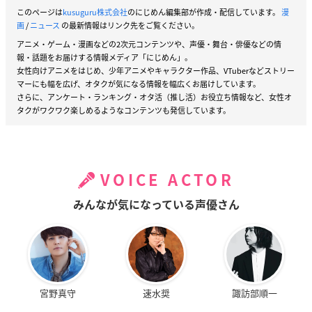
このページは
kusuguru株式会社
のにじめん編集部が作成・配信しています。
漫
画
/
ニュース
の最新情報はリンク先をご覧ください。
アニメ・ゲーム・漫画などの2次元コンテンツや、声優・舞台・俳優などの情
報・話題をお届けする情報メディア「にじめん」。
女性向けアニメをはじめ、少年アニメやキャラクター作品、VTuberなどストリー
マーにも幅を広げ、オタクが気になる情報を幅広くお届けしています。
さらに、アンケート・ランキング・オタ活（推し活）お役立ち情報など、女性オ
タクがワクワク楽しめるようなコンテンツも発信しています。
VOICE ACTOR
みんなが気になっている声優さん
宮野真守
速水奨
諏訪部順一