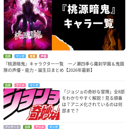
話題
マンガ
書籍
声優
『桃源暗鬼』キャラクター一覧 一ノ瀬四季ら羅刹学園＆鬼國
隊の声優・能力・誕生日まとめ【2026年最新】
話題
アニメ
マンガ
「ジョジョの奇妙な冒険」全8部
をわかりやすく解説！見る順番
は？アニメ化されているのは何
部まで？
アンケート
話題
アニメ
マンガ