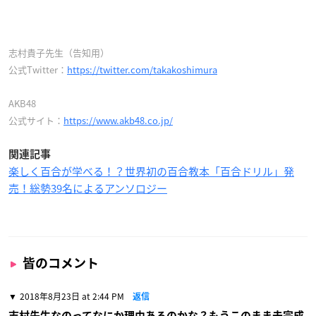
志村貴子先生（告知用）
公式Twitter：
https://twitter.com/takakoshimura
AKB48
公式サイト：
https://www.akb48.co.jp/
関連記事
楽しく百合が学べる！？世界初の百合教本「百合ドリル」発
売！総勢39名によるアンソロジー
皆のコメント
2018年8月23日 at 2:44 PM
返信
志村先生なのってなにか理由あるのかな？もうこのまま未完成