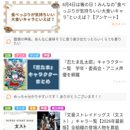
8月4日は箸の日！みんなの”食べ
っぷりが気持ちいい大食いキャ
ラ”といえば？【アンケート】
36コメント
銀魂の神楽。あんなに美味そうに食う美少女だったらいくらても奢り
たい
話題
アニメ
マンガ
声優
『忍たま乱太郎』キャラクター
一覧 学年・委員会・アニメ声
優を網羅
7コメント
めっちゃ分かりやすいです！ ありがとうございます！！
話題
マンガ
書籍
声優
舞台俳優
『文豪ストレイドッグス（文ス
ト）』キャラ一覧【2026年最新
版】全組織の登場人物を異能