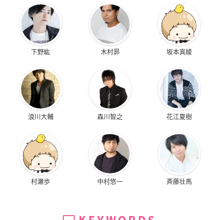
下野紘
木村昴
坂本真綾
浪川大輔
森川智之
花江夏樹
村瀬歩
中村悠一
斉藤壮馬