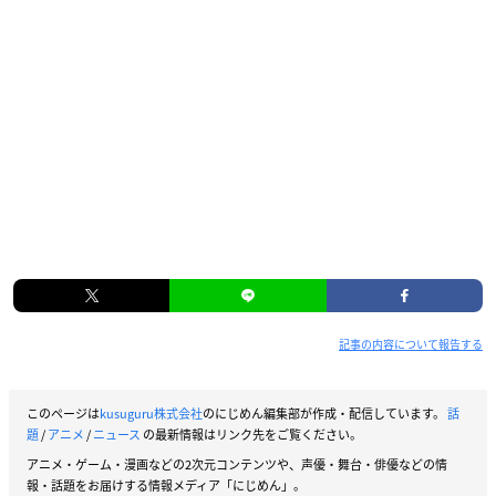
記事の内容について報告する
このページは
kusuguru株式会社
のにじめん編集部が作成・配信しています。
話
題
/
アニメ
/
ニュース
の最新情報はリンク先をご覧ください。
アニメ・ゲーム・漫画などの2次元コンテンツや、声優・舞台・俳優などの情
報・話題をお届けする情報メディア「にじめん」。