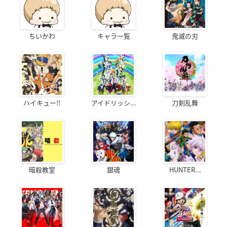
ちいかわ
キャラ一覧
鬼滅の刃
ハイキュー!!
アイドリッシ...
刀剣乱舞
暗殺教室
銀魂
HUNTER...