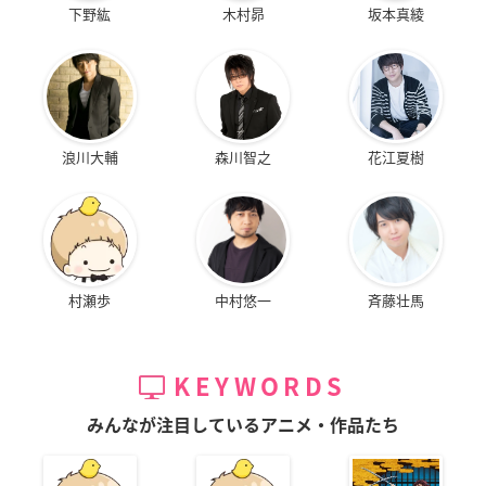
下野紘
木村昴
坂本真綾
浪川大輔
森川智之
花江夏樹
村瀬歩
中村悠一
斉藤壮馬
KEYWORDS
みんなが注目しているアニメ・作品たち