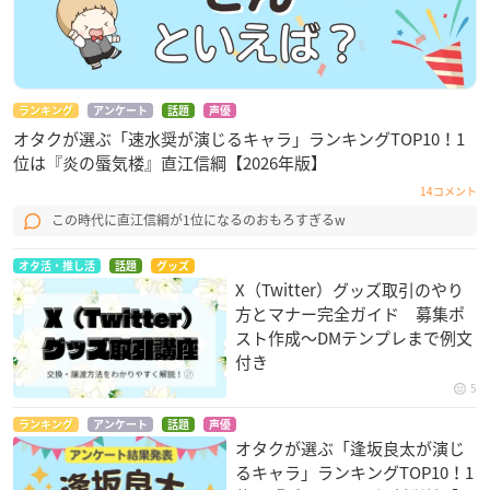
ランキング
アンケート
話題
声優
オタクが選ぶ「速水奨が演じるキャラ」ランキングTOP10！1
位は『炎の蜃気楼』直江信綱【2026年版】
14コメント
この時代に直江信綱が1位になるのおもろすぎるw
オタ活・推し活
話題
グッズ
X（Twitter）グッズ取引のやり
方とマナー完全ガイド 募集ポ
スト作成〜DMテンプレまで例文
付き
5
ランキング
アンケート
話題
声優
オタクが選ぶ「逢坂良太が演じ
るキャラ」ランキングTOP10！1