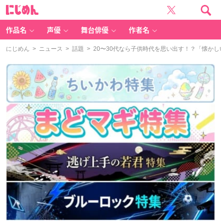
に
じ
め
ん
作品名
声優
舞台俳優
作者名
にじめん
>
ニュース
>
話題
> 20〜30代なら子供時代を思い出す！？「懐か