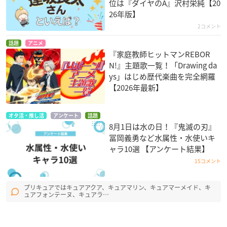
位は『ダイヤのA』沢村栄純【20
26年版】
2コメント
話題
アニメ
『家庭教師ヒットマンREBOR
N!』主題歌一覧！「Drawing da
ys」はじめ歴代楽曲を完全網羅
【2026年最新】
オタ活・推し活
アンケート
話題
8月1日は水の日！『鬼滅の刃』
冨岡義勇など水属性・水使いキ
ャラ10選 【アンケート結果】
15コメント
プリキュアではキュアアクア、キュアマリン、キュアマーメイド、キ
ュアフォンテーヌ、キュアラ…