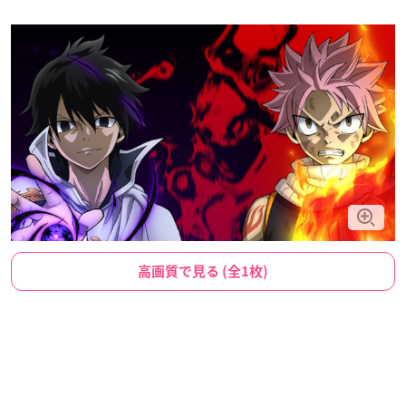
高画質で見る (全1枚)