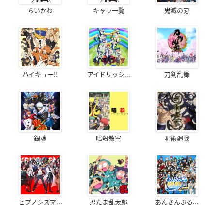
ちいかわ
キャラ一覧
鬼滅の刃
ハイキュー!!
アイドリッシ...
刀剣乱舞
銀魂
暗殺教室
呪術廻戦
ヒプノシスマ...
忍たま乱太郎
あんさんぶる...