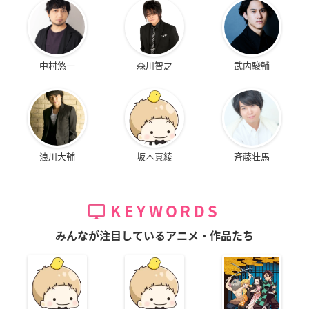
中村悠一
森川智之
武内駿輔
浪川大輔
坂本真綾
斉藤壮馬
KEYWORDS
みんなが注目しているアニメ・作品たち