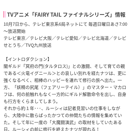
TVアニメ「FAIRY TAIL ファイナルシリーズ」情報
10月7日から、テレビ東京系6局ネットにて 毎週日曜日あさ7:00
～放送開始
テレビ東京／テレビ大阪／テレビ愛知／テレビ北海道／テレビ
せとうち／TVQ九州放送
【イントロダクション】
闇ギルド「冥府の門(タルタロス)」との激闘、そして育ての親
である＜火竜イグニール＞との哀しい別れを経たナツは、更に
強くなるべく、相棒のハッピーを連れて修行の旅へ出た。一
方、「妖精の尻尾（フェアリーテイル）」のマスター・マカロ
フは、何の前触れもなく一方的にギルド解散命令を出し、自身
も行方をくらましてしまう。
それから約１年･･･、ルーシィは記者見習いの仕事をしなが
ら、大陸中に散らばったかつての仲間たちの情報を集めてい
た。そして年に一度の「大魔闘演武」の取材をしていたある
日、ルーシィの前に修行を終えたナツが現れる！