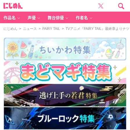
に
じ
め
ん
作品名
声優
舞台俳優
作者名
にじめん
>
ニュース
>
FAIRY TAIL
> TVアニメ『FAIRY TAIL』最終章よ