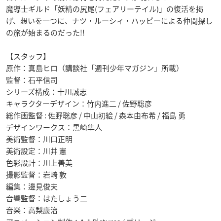
魔導士ギルド「妖精の尻尾(フェアリーテイル)」の復活を掲
げ、想いを一つに、ナツ・ルーシィ・ハッピーによる仲間探し
の旅が始まるのだった!!
【スタッフ】
原作：真島ヒロ（講談社「週刊少年マガジン」所載）
監督：石平信司
シリーズ構成：十川誠志
キャラクターデザイン：竹内進二 / 佐野聡彦
総作画監督 : 佐野聡彦 / 中山初絵 / 森本由布希 / 福島 勇
デザインワークス：黒崎隼人
美術監督：川口正明
美術設定：川井 憲
色彩設計：川上善美
撮影監督：岩崎 敦
編集：邊見俊夫
音響監督：はたしょう二
音楽：高梨康治