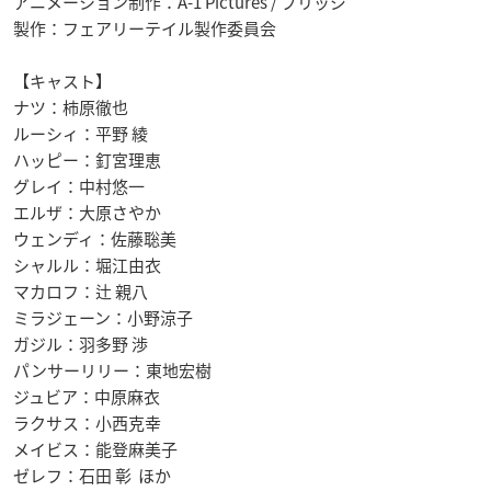
アニメーション制作：A-1 Pictures / ブリッジ
製作：フェアリーテイル製作委員会
【キャスト】
ナツ：柿原徹也
ルーシィ：平野 綾
ハッピー：釘宮理恵
グレイ：中村悠一
エルザ：大原さやか
ウェンディ：佐藤聡美
シャルル：堀江由衣
マカロフ：辻 親八
ミラジェーン：小野涼子
ガジル：羽多野 渉
パンサーリリー：東地宏樹
ジュビア：中原麻衣
ラクサス：小西克幸
メイビス：能登麻美子
ゼレフ：石田 彰 ほか