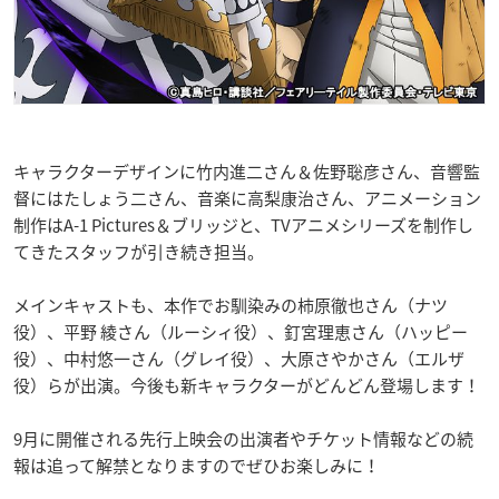
キャラクターデザインに竹内進二さん＆佐野聡彦さん、音響監
督にはたしょう二さん、音楽に高梨康治さん、アニメーション
制作はA-1 Pictures＆ブリッジと、TVアニメシリーズを制作し
てきたスタッフが引き続き担当。
メインキャストも、本作でお馴染みの柿原徹也さん（ナツ
役）、平野 綾さん（ルーシィ役）、釘宮理恵さん（ハッピー
役）、中村悠一さん（グレイ役）、大原さやかさん（エルザ
役）らが出演。今後も新キャラクターがどんどん登場します！
9月に開催される先行上映会の出演者やチケット情報などの続
報は追って解禁となりますのでぜひお楽しみに！