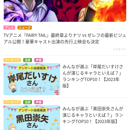
アニメ
ニュース
TVアニメ『FAIRY TAIL』最終章よりナツ vs ゼレフの最新ビジュ
アル公開！豪華キャスト出演の先行上映会も決定
1コメント
ランキング
話題
声優
みんなが選ぶ「岸尾だいすけさ
んが演じるキャラといえば？」
ランキングTOP10！【2023年
版】
ランキング
話題
声優
みんなが選ぶ「黒田崇矢さんが
演じるキャラといえば？」ラン
キングTOP10！【2023年版】