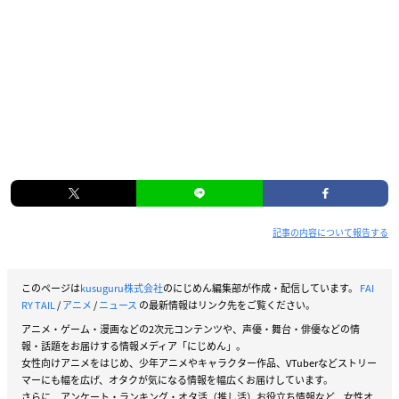
記事の内容について報告する
このページは
kusuguru株式会社
のにじめん編集部が作成・配信しています。
FAI
RY TAIL
/
アニメ
/
ニュース
の最新情報はリンク先をご覧ください。
アニメ・ゲーム・漫画などの2次元コンテンツや、声優・舞台・俳優などの情
報・話題をお届けする情報メディア「にじめん」。
女性向けアニメをはじめ、少年アニメやキャラクター作品、VTuberなどストリー
マーにも幅を広げ、オタクが気になる情報を幅広くお届けしています。
さらに、アンケート・ランキング・オタ活（推し活）お役立ち情報など、女性オ