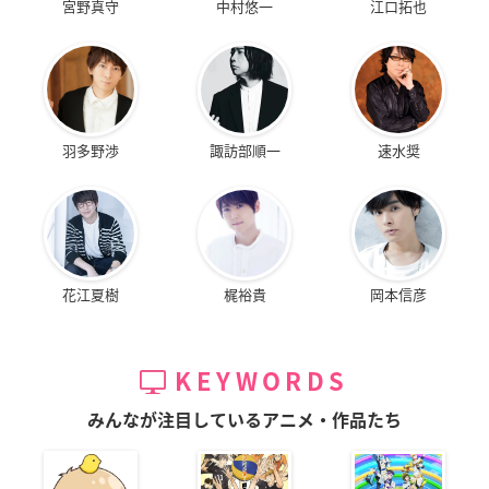
宮野真守
中村悠一
江口拓也
羽多野渉
諏訪部順一
速水奨
花江夏樹
梶裕貴
岡本信彦
KEYWORDS
みんなが注目しているアニメ・作品たち