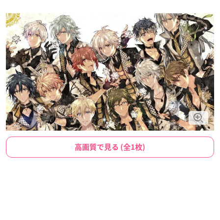
高画質で見る (全1枚)