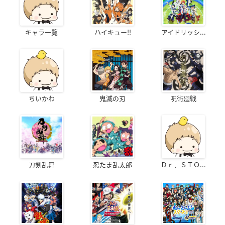
キャラ一覧
ハイキュー!!
アイドリッシ...
ちいかわ
鬼滅の刃
呪術廻戦
刀剣乱舞
忍たま乱太郎
Ｄｒ．ＳＴＯ...