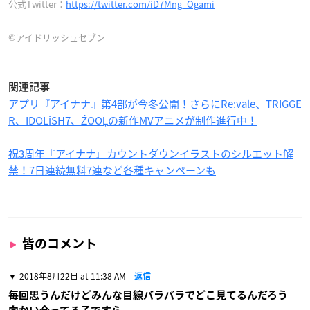
公式Twitter：
https://twitter.com/iD7Mng_Ogami
©アイドリッシュセブン
関連記事
アプリ『アイナナ』第4部が今冬公開！さらにRe:vale、TRIGGE
R、IDOLiSH7、ŹOOĻの新作MVアニメが制作進行中！
祝3周年『アイナナ』カウントダウンイラストのシルエット解
禁！7日連続無料7連など各種キャンペーンも
皆のコメント
2018年8月22日 at 11:38 AM
返信
毎回思うんだけどみんな目線バラバラでどこ見てるんだろう