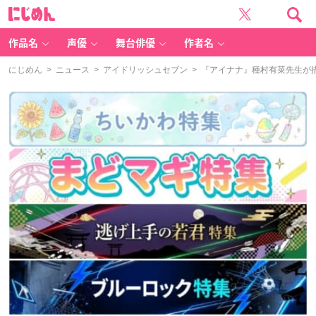
に
じ
め
ん
作品名
声優
舞台俳優
作者名
にじめん
>
ニュース
>
アイドリッシュセブン
> 『アイナナ』種村有菜先生が