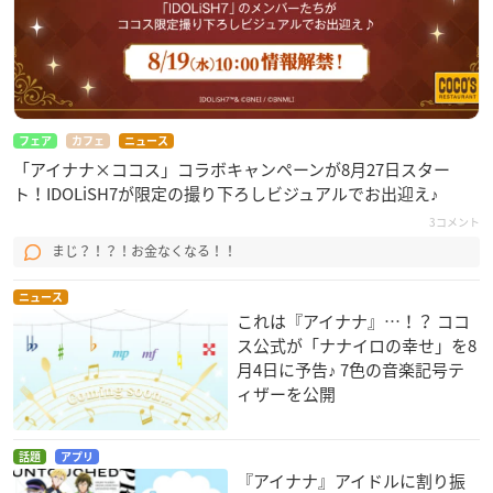
フェア
カフェ
ニュース
「アイナナ×ココス」コラボキャンペーンが8月27日スター
ト！IDOLiSH7が限定の撮り下ろしビジュアルでお出迎え♪
3コメント
まじ？！？！お金なくなる！！
ニュース
これは『アイナナ』…！？ ココ
ス公式が「ナナイロの幸せ」を8
月4日に予告♪ 7色の音楽記号テ
ィザーを公開
話題
アプリ
『アイナナ』アイドルに割り振