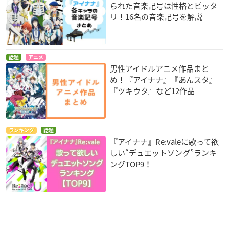
られた音楽記号は性格とピッタ
リ！16名の音楽記号を解説
話題
アニメ
男性アイドルアニメ作品まと
め！『アイナナ』『あんスタ』
『ツキウタ』など12作品
ランキング
話題
『アイナナ』Re:valeに歌って欲
しい“デュエットソング”ランキ
ングTOP9！