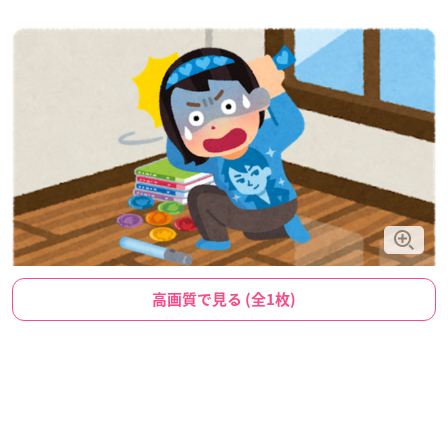
高画質で見る (全1枚)