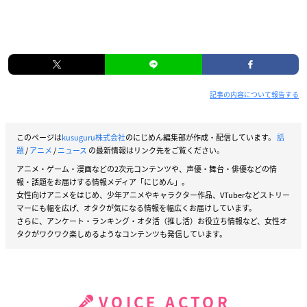
記事の内容について報告する
このページは
kusuguru株式会社
のにじめん編集部が作成・配信しています。
話
題
/
アニメ
/
ニュース
の最新情報はリンク先をご覧ください。
アニメ・ゲーム・漫画などの2次元コンテンツや、声優・舞台・俳優などの情
報・話題をお届けする情報メディア「にじめん」。
女性向けアニメをはじめ、少年アニメやキャラクター作品、VTuberなどストリー
マーにも幅を広げ、オタクが気になる情報を幅広くお届けしています。
さらに、アンケート・ランキング・オタ活（推し活）お役立ち情報など、女性オ
タクがワクワク楽しめるようなコンテンツも発信しています。
VOICE ACTOR