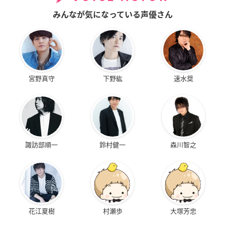
みんなが気になっている声優さん
宮野真守
下野紘
速水奨
諏訪部順一
鈴村健一
森川智之
花江夏樹
村瀬歩
大塚芳忠