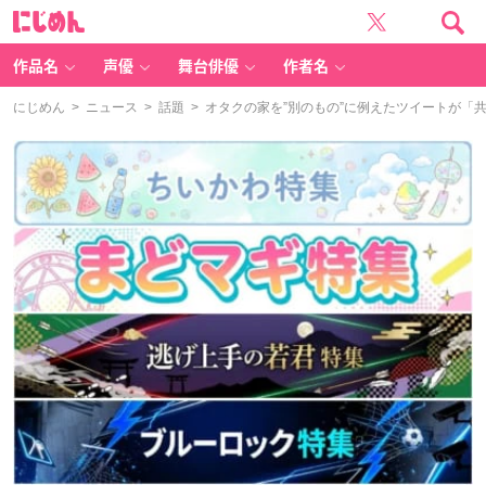
に
じ
め
ん
作品名
声優
舞台俳優
作者名
にじめん
>
ニュース
>
話題
> オタクの家を”別のもの”に例えたツイートが「共感す