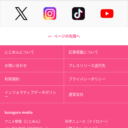
ページの先頭へ
にじめんについて
記事掲載について
お問い合わせ
プレスリリース送付先
利用規約
プライバシーポリシー
インフォマティブデータポリシ
運営会社
ー
kusuguru
media
アニメ情報［にじめん］
科学ニュース［ナゾロジー］