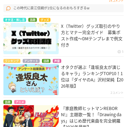
14コメント
この時代に直江信綱が1位になるのおもろすぎるw
オタ活・推し活
話題
グッズ
X（Twitter）グッズ取引のやり
方とマナー完全ガイド 募集ポ
スト作成〜DMテンプレまで例文
付き
5
ランキング
アンケート
話題
声優
オタクが選ぶ「逢坂良太が演じ
るキャラ」ランキングTOP10！1
位は『ダイヤのA』沢村栄純【20
26年版】
2コメント
話題
アニメ
『家庭教師ヒットマンREBOR
N!』主題歌一覧！「Drawing da
ys」はじめ歴代楽曲を完全網羅
【2026年最新】