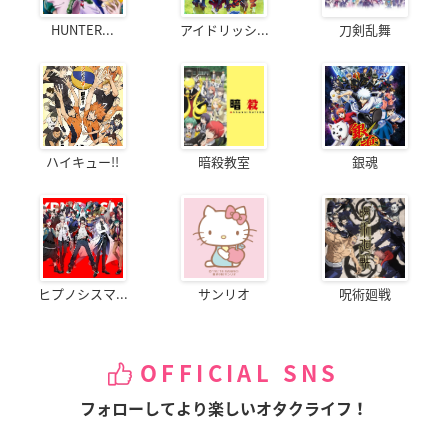
HUNTER...
アイドリッシ...
刀剣乱舞
ハイキュー!!
暗殺教室
銀魂
ヒプノシスマ...
サンリオ
呪術廻戦
OFFICIAL SNS
フォローしてより楽しいオタクライフ！