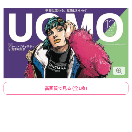
高画質で見る (全1枚)