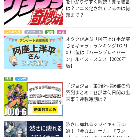
をわかりやすく解説！見る順番
は？アニメ化されているのは何
部まで？
ランキング
アンケート
話題
声優
オタクが選ぶ「阿座上洋平が演
じるキャラ」ランキングTOP1
0！1位は『バーンブレイバー
ン』ルイス・スミス【2026年
版】
話題
マンガ
「ジョジョ」第1部〜第6部の時
系列まとめ！各部は何日間の出
来事？連載時期は？
渋さに痺れるジジイキャラ15
選！『金カム』土方、『ワン