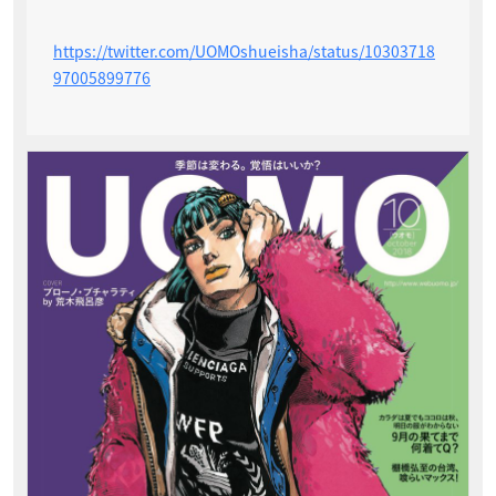
https://twitter.com/UOMOshueisha/status/10303718
97005899776