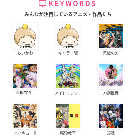
KEYWORDS
みんなが注目しているアニメ・作品たち
ちいかわ
キャラ一覧
鬼滅の刃
HUNTER...
アイドリッシ...
刀剣乱舞
ハイキュー!!
暗殺教室
銀魂