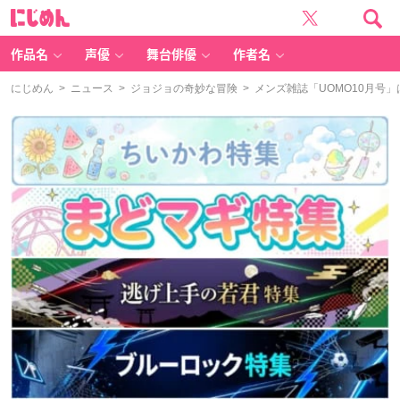
に
じ
め
ん
作品名
声優
舞台俳優
作者名
にじめん
>
ニュース
>
ジョジョの奇妙な冒険
> メンズ雑誌「UOMO10月