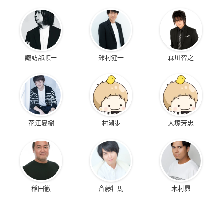
諏訪部順一
鈴村健一
森川智之
花江夏樹
村瀬歩
大塚芳忠
稲田徹
斉藤壮馬
木村昴