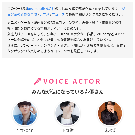
このページは
kusuguru株式会社
のにじめん編集部が作成・配信しています。
ジ
ョジョの奇妙な冒険
/
アニメ
/
ニュース
の最新情報はリンク先をご覧ください。
アニメ・ゲーム・漫画などの2次元コンテンツや、声優・舞台・俳優などの情
報・話題をお届けする情報メディア「にじめん」。
女性向けアニメをはじめ、少年アニメやキャラクター作品、VTuberなどストリー
マーにも幅を広げ、オタクが気になる情報を幅広くお届けしています。
さらに、アンケート・ランキング・オタ活（推し活）お役立ち情報など、女性オ
タクがワクワク楽しめるようなコンテンツも発信しています。
VOICE ACTOR
みんなが気になっている声優さん
宮野真守
下野紘
速水奨