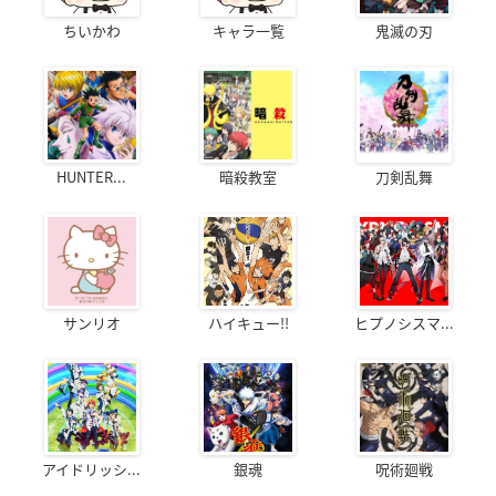
ちいかわ
キャラ一覧
鬼滅の刃
HUNTER...
暗殺教室
刀剣乱舞
サンリオ
ハイキュー!!
ヒプノシスマ...
アイドリッシ...
銀魂
呪術廻戦