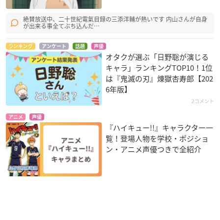
絶賛放送中、二十世紀電氣目録の三添洋輔が熱いです 内山さんが自身
が出来る事全てぶち込んだ…
ランキング
アンケート
話題
声優
オタクが選ぶ「日野聡が演じる
キャラ」ランキングTOP10！1位
は『鬼滅の刃』煉󠄁獄杏寿郎【202
6年版】
2コメント
アニメ
声優
『ハイキュー!!』キャラクター一
覧！登場人物を学校・ポジショ
ン・アニメ声優つきで全紹介