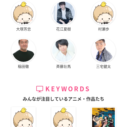
大塚芳忠
花江夏樹
村瀬歩
稲田徹
斉藤壮馬
三宅健太
KEYWORDS
みんなが注目しているアニメ・作品たち