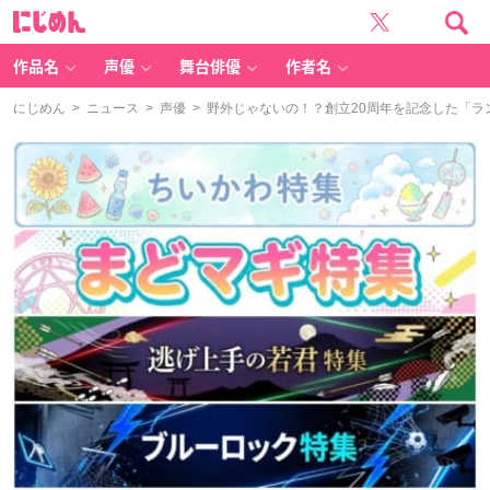
に
じ
め
ん
作品名
声優
舞台俳優
作者名
にじめん
>
ニュース
>
声優
> 野外じゃないの！？創立20周年を記念した「ラ