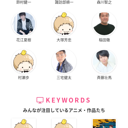
鈴村健一
諏訪部順一
森川智之
花江夏樹
大塚芳忠
稲田徹
村瀬歩
三宅健太
斉藤壮馬
KEYWORDS
みんなが注目しているアニメ・作品たち