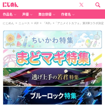
に
じ
め
ん
作品名
声優
舞台俳優
作者名
にじめん
>
ニュース
>
A3!
> 『A3!』×「アニメイトカフェ」第3弾コラボ