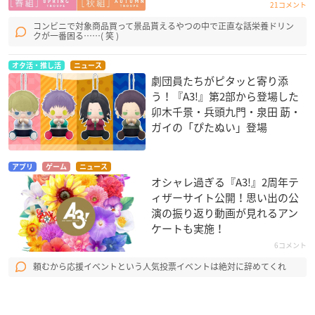
21コメント
コンビニで対象商品買って景品貰えるやつの中で正直な話栄養ドリン
クが一番困る……( 笑 )
オタ活・推し活
ニュース
劇団員たちがピタッと寄り添
う！『A3!』第2部から登場した
卯木千景・兵頭九門・泉田 莇・
ガイの「ぴたぬい」登場
アプリ
ゲーム
ニュース
オシャレ過ぎる『A3!』2周年テ
ィザーサイト公開！思い出の公
演の振り返り動画が見れるアン
ケートも実施！
6コメント
頼むから応援イベントという人気投票イベントは絶対に辞めてくれ