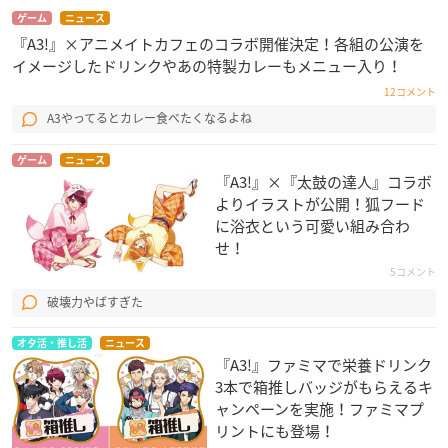
ゲーム
ニュース
『A3!』×アニメイトカフェのコラボ開催決定！各組の公演を
イメージしたドリンクやあの特製カレーもメニュー入り！
12コメント
A3やってるとカレー食べたくなるよね
ゲーム
ニュース
『A3!』×『太鼓の達人』コラボ
よりイラストが公開！狐フード
に浴衣という可愛い組み合わ
せ！
5コメント
破壊力やばすぎた
オタ活・推し活
ニュース
『A3!』ファミマで栄養ドリンク
3本で箱推しバッジがもらえるキ
ャンペーンを実施！ファミマプ
リントにも登場！