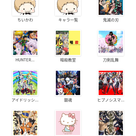
ちいかわ
キャラ一覧
鬼滅の刃
HUNTER...
暗殺教室
刀剣乱舞
アイドリッシ...
銀魂
ヒプノシスマ...