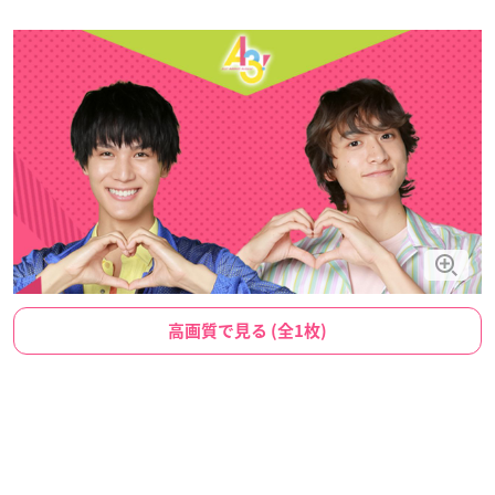
高画質で見る (全1枚)