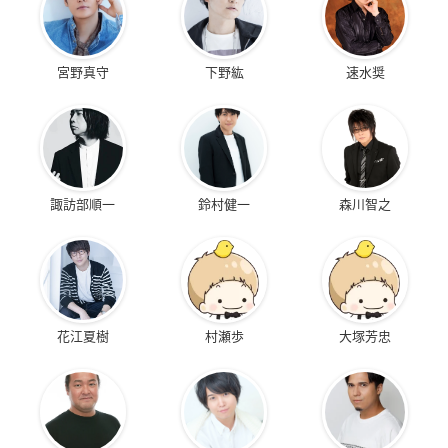
宮野真守
下野紘
速水奨
諏訪部順一
鈴村健一
森川智之
花江夏樹
村瀬歩
大塚芳忠