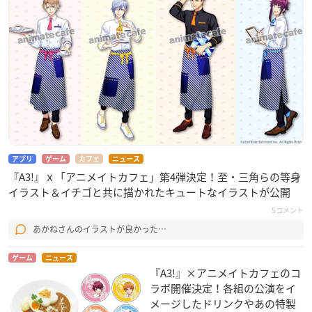
アプリ
ゲーム
カフェ
ニュース
『A3!』ｘ「アニメイトカフェ」第4弾決定！至・三角らの等身
イラスト＆イチゴと共に描かれたキュートなイラストが公開
5コメント
あかねさんのイラストが良かった…
ゲーム
ニュース
『A3!』×アニメイトカフェのコ
ラボ開催決定！各組の公演をイ
メージしたドリンクやあの特製