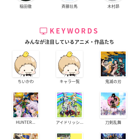
稲田徹
斉藤壮馬
木村昴
KEYWORDS
みんなが注目しているアニメ・作品たち
ちいかわ
キャラ一覧
鬼滅の刃
HUNTER...
アイドリッシ...
刀剣乱舞