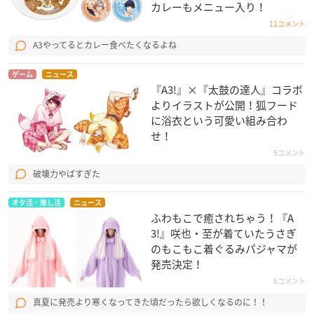
カレーもメニュー入り！
12コメント
A3やってるとカレー食べたくなるよね
ゲーム
ニュース
『A3!』×『太鼓の達人』コラボ
よりイラストが公開！狐フード
に浴衣という可愛い組み合わ
せ！
5コメント
破壊力やばすぎた
オタ活・推し活
ニュース
ふわもこで癒されちゃう！『A
3!』咲也・至が着ていたうさぎ
のもこもこ着ぐるみパジャマが
発売決定！
6コメント
真夏に発売より寒くなってきた頃だったら欲しくなるのに！！