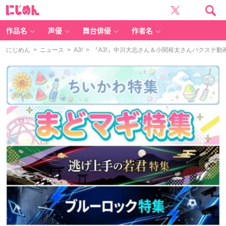
に
じ
め
ん
作品名
声優
舞台俳優
作者名
にじめん
>
ニュース
>
A3!
> 『A3!』中川大志さん＆小関裕太さんバクステ