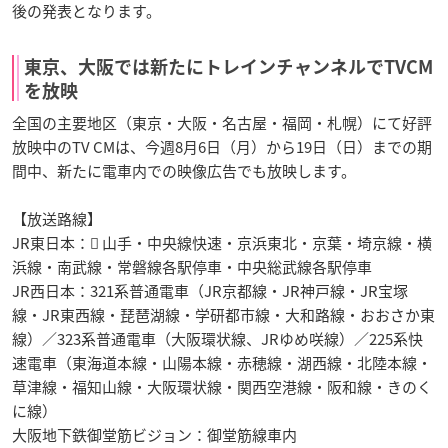
後の発表となります。
東京、大阪では新たにトレインチャンネルでTVCM
を放映
全国の主要地区（東京・大阪・名古屋・福岡・札幌）にて好評
放映中のTV CMは、今週8月6日（月）から19日（日）までの期
間中、新たに電車内での映像広告でも放映します。
【放送路線】
JR東日本： 山手・中央線快速・京浜東北・京葉・埼京線・横
浜線・南武線・常磐線各駅停車・中央総武線各駅停車
JR西日本：321系普通電車（JR京都線・JR神戸線・JR宝塚
線・JR東西線・琵琶湖線・学研都市線・大和路線・おおさか東
線）／323系普通電車（大阪環状線、JRゆめ咲線）／225系快
速電車（東海道本線・山陽本線・赤穂線・湖西線・北陸本線・
草津線・福知山線・大阪環状線・関西空港線・阪和線・きのく
に線）
大阪地下鉄御堂筋ビジョン：御堂筋線車内