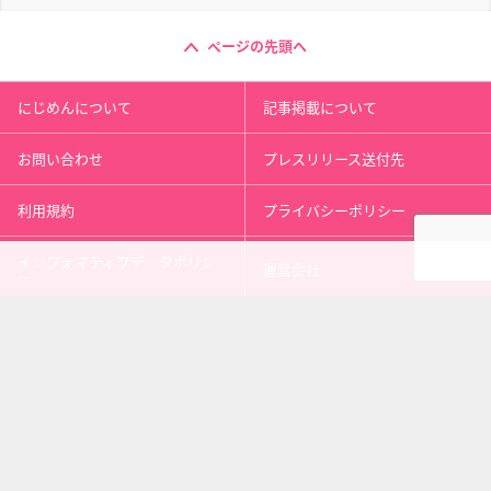
ページの先頭へ
にじめんについて
記事掲載について
お問い合わせ
プレスリリース送付先
利用規約
プライバシーポリシー
インフォマティブデータポリシ
運営会社
ー
kusuguru
media
アニメ情報［にじめん］
科学ニュース［ナゾロジー］
メンタルケア［ココロジー］
心理テスト［シンリ］
Copyright 2013 nijimen.