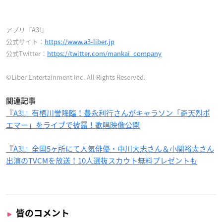
アプリ『A3!』
公式サイト：
https://www.a3-liber.jp
公式Twitter：
https://twitter.com/mankai_company
©Liber Entertainment Inc. All Rights Reserved.
関連記事
『A3!』有栖川誉降臨！豊永利行さんがキャラソン「奇天烈ポ
エマー」をライブで披露！歌唱映像公開
『A3!』全国5ヶ所にて人気俳優・中川大志さん＆小関裕太さん
出演のTVCMを放送！10人選抜スカウト無料プレゼントも
皆のコメント