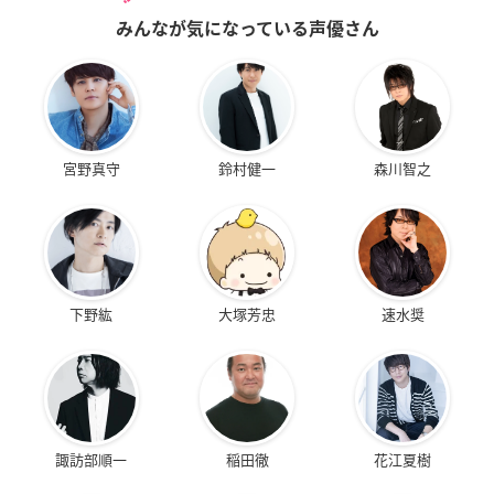
みんなが気になっている声優さん
宮野真守
鈴村健一
森川智之
下野紘
大塚芳忠
速水奨
諏訪部順一
稲田徹
花江夏樹