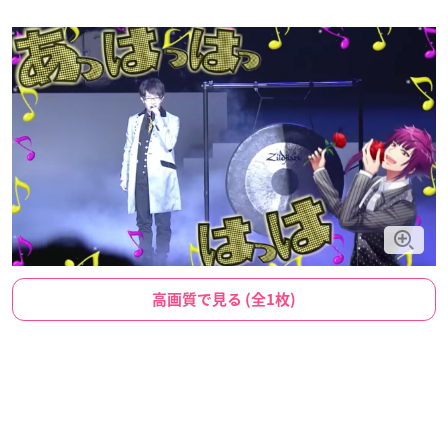
高画質で見る (全1枚)