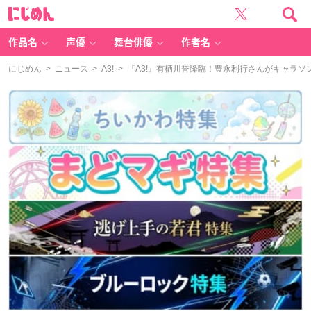
に
じ
め
ん
作品名
声優
舞台俳優
作者名
にじめん
>
ニュース
>
A3!
> 『A3!』有栖川誉降臨！豊永利行さんがキャラ