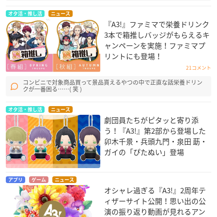
オタ活・推し活
ニュース
『A3!』ファミマで栄養ドリンク
3本で箱推しバッジがもらえるキ
ャンペーンを実施！ファミマプ
リントにも登場！
21コメント
コンビニで対象商品買って景品貰えるやつの中で正直な話栄養ドリン
クが一番困る……( 笑 )
オタ活・推し活
ニュース
劇団員たちがピタッと寄り添
う！『A3!』第2部から登場した
卯木千景・兵頭九門・泉田 莇・
ガイの「ぴたぬい」登場
アプリ
ゲーム
ニュース
オシャレ過ぎる『A3!』2周年テ
ィザーサイト公開！思い出の公
演の振り返り動画が見れるアン