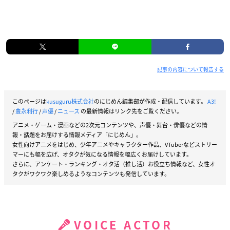
記事の内容について報告する
このページは
kusuguru株式会社
のにじめん編集部が作成・配信しています。
A3!
/
豊永利行
/
声優
/
ニュース
の最新情報はリンク先をご覧ください。
アニメ・ゲーム・漫画などの2次元コンテンツや、声優・舞台・俳優などの情
報・話題をお届けする情報メディア「にじめん」。
女性向けアニメをはじめ、少年アニメやキャラクター作品、VTuberなどストリー
マーにも幅を広げ、オタクが気になる情報を幅広くお届けしています。
さらに、アンケート・ランキング・オタ活（推し活）お役立ち情報など、女性オ
タクがワクワク楽しめるようなコンテンツも発信しています。
VOICE ACTOR