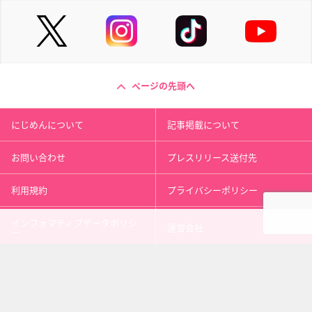
ページの先頭へ
にじめんについて
記事掲載について
お問い合わせ
プレスリリース送付先
利用規約
プライバシーポリシー
インフォマティブデータポリシ
運営会社
ー
kusuguru
media
アニメ情報［にじめん］
科学ニュース［ナゾロジー］
メンタルケア［ココロジー］
心理テスト［シンリ］