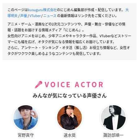
このページは
kusuguru株式会社
のにじめん編集部が作成・配信しています。
大
塚明夫
/
声優
/
VTuber
/
ニュース
の最新情報はリンク先をご覧ください。
アニメ・ゲーム・漫画などの2次元コンテンツや、声優・舞台・俳優などの情
報・話題をお届けする情報メディア「にじめん」。
女性向けアニメをはじめ、少年アニメやキャラクター作品、VTuberなどストリー
マーにも幅を広げ、オタクが気になる情報を幅広くお届けしています。
さらに、アンケート・ランキング・オタ活（推し活）お役立ち情報など、女性オ
タクがワクワク楽しめるようなコンテンツも発信しています。
VOICE ACTOR
みんなが気になっている声優さん
宮野真守
速水奨
諏訪部順一