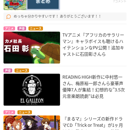
7コメント
めっちゃ分かりやすいです！ ありがとうございます！！
アニメ
声優
ニュース
TVアニメ『アフリカのサラリー
マン』キャラボイスも聴けるハ
イテンションなPV公開！追加キ
ャストに石田彰さんら
声優
ニュース
READING HIGH新作に中村悠一
さん、梅原裕一郎さんら豪華声
優陣7人が集結！幻想的な”3.5次
元音楽朗読劇”は必見
アニメ
ニュース
『まるマ』シリーズの新作ドラ
マCD「Trick or Treat」が1ヶ月