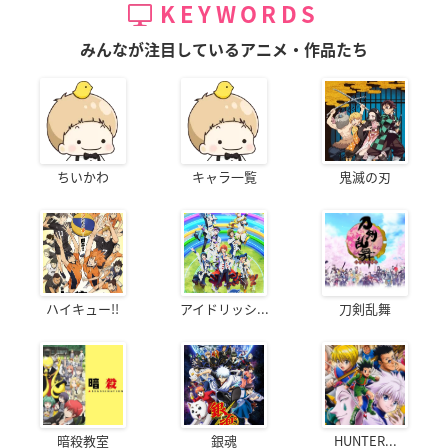
KEYWORDS
みんなが注目しているアニメ・作品たち
ちいかわ
キャラ一覧
鬼滅の刃
ハイキュー!!
アイドリッシ...
刀剣乱舞
暗殺教室
銀魂
HUNTER...