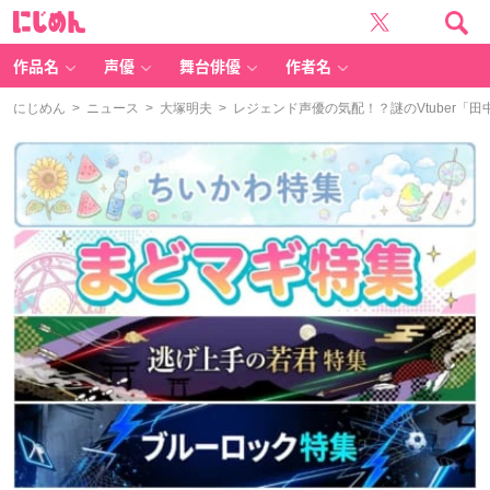
に
じ
め
ん
作品名
声優
舞台俳優
作者名
にじめん
>
ニュース
>
大塚明夫
> レジェンド声優の気配！？謎のVtuber