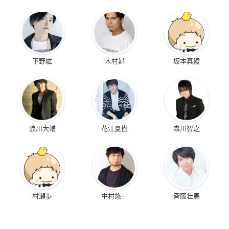
下野紘
木村昴
坂本真綾
浪川大輔
花江夏樹
森川智之
村瀬歩
中村悠一
斉藤壮馬