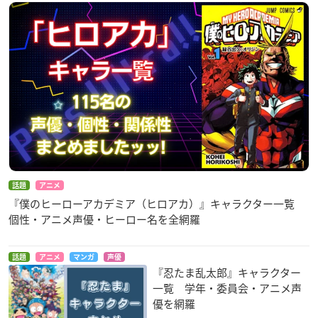
話題
アニメ
『僕のヒーローアカデミア（ヒロアカ）』キャラクター一覧
個性・アニメ声優・ヒーロー名を全網羅
話題
アニメ
マンガ
声優
『忍たま乱太郎』キャラクター
一覧 学年・委員会・アニメ声
優を網羅