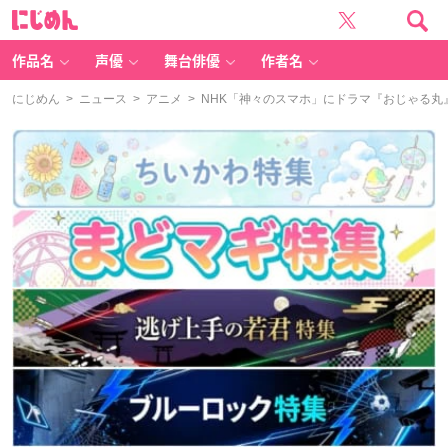
に
じ
め
ん
作品名
声優
舞台俳優
作者名
にじめん
>
ニュース
>
アニメ
> NHK「神々のスマホ」にドラマ『おじゃる