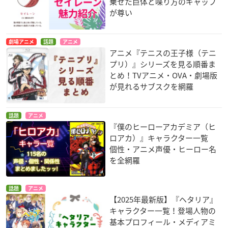
乗せた巨体と喋り方のギャップ
が尊い
劇場アニメ
話題
アニメ
アニメ『テニスの王子様（テニ
プリ）』シリーズを見る順番ま
とめ！TVアニメ・OVA・劇場版
が見れるサブスクを網羅
話題
アニメ
『僕のヒーローアカデミア（ヒ
ロアカ）』キャラクター一覧
個性・アニメ声優・ヒーロー名
を全網羅
話題
アニメ
【2025年最新版】『ヘタリア』
キャラクター一覧！登場人物の
基本プロフィール・メディアミ