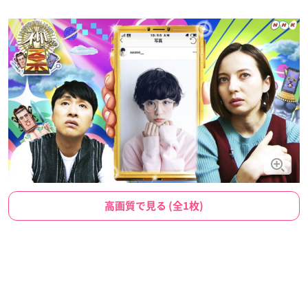
高画質で見る (全1枚)