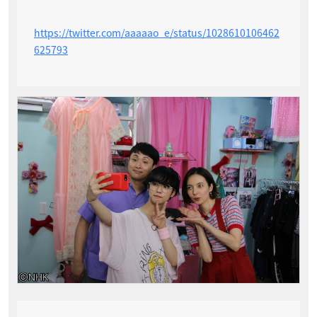
https://twitter.com/aaaaao_e/status/1028610106462
625793