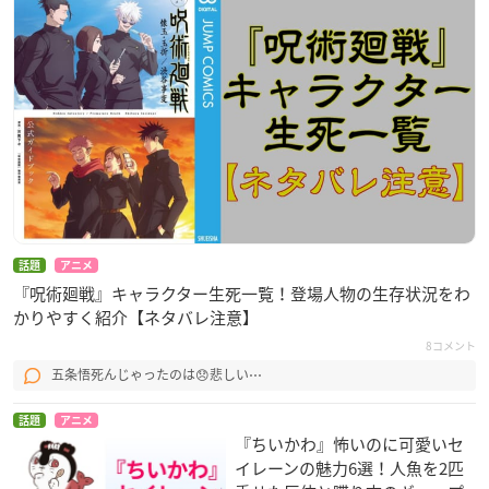
話題
アニメ
『呪術廻戦』キャラクター生死一覧！登場人物の生存状況をわ
かりやすく紹介【ネタバレ注意】
8コメント
五条悟死んじゃったのは😞悲しい⋯
話題
アニメ
『ちいかわ』怖いのに可愛いセ
イレーンの魅力6選！人魚を2匹