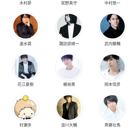
木村昴
宮野真守
中村悠一
速水奨
諏訪部順一
武内駿輔
花江夏樹
梶裕貴
岡本信彦
村瀬歩
浪川大輔
斉藤壮馬