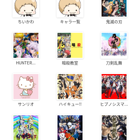
ちいかわ
キャラ一覧
鬼滅の刃
HUNTER...
暗殺教室
刀剣乱舞
サンリオ
ハイキュー!!
ヒプノシスマ...