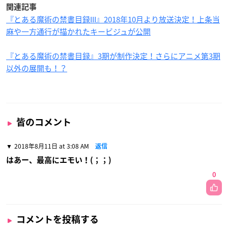
関連記事
『とある魔術の禁書目録III』2018年10月より放送決定！上条当
麻や一方通行が描かれたキービジュが公開
『とある魔術の禁書目録』3期が制作決定！さらにアニメ第3期
以外の展開も！？
皆のコメント
2018年8月11日 at 3:08 AM
返信
はあー、最高にエモい！(；；)
0
コメントを投稿する