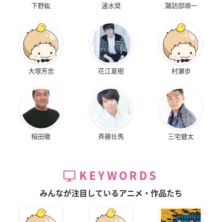
下野紘
速水奨
諏訪部順一
大塚芳忠
花江夏樹
村瀬歩
稲田徹
斉藤壮馬
三宅健太
KEYWORDS
みんなが注目しているアニメ・作品たち