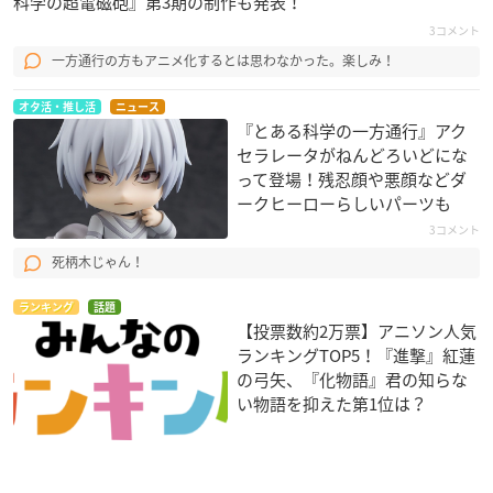
科学の超電磁砲』第3期の制作も発表！
3コメント
一方通行の方もアニメ化するとは思わなかった。楽しみ！
オタ活・推し活
ニュース
『とある科学の一方通行』アク
セラレータがねんどろいどにな
って登場！残忍顔や悪顔などダ
ークヒーローらしいパーツも
3コメント
死柄木じゃん！
ランキング
話題
【投票数約2万票】アニソン人気
ランキングTOP5！『進撃』紅蓮
の弓矢、『化物語』君の知らな
い物語を抑えた第1位は？