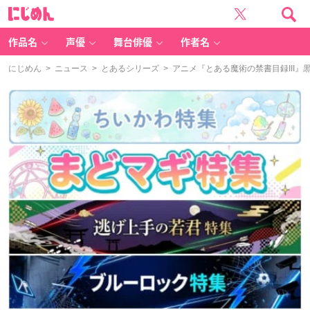
に
じ
め
ん
作品名
声優
舞台俳優
作者名
にじめん
>
ニュース
>
とあるシリーズ
> アニメ『とある魔術の禁書目録III