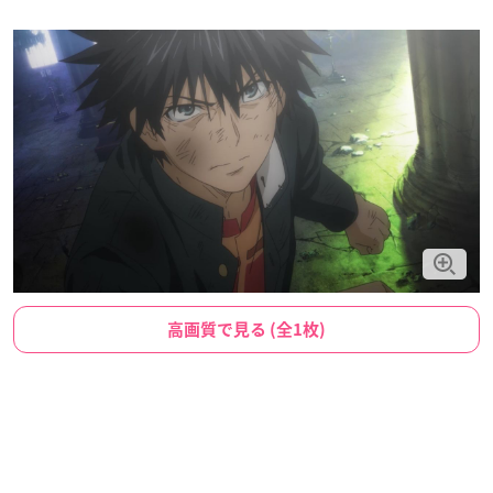
高画質で見る (全1枚)