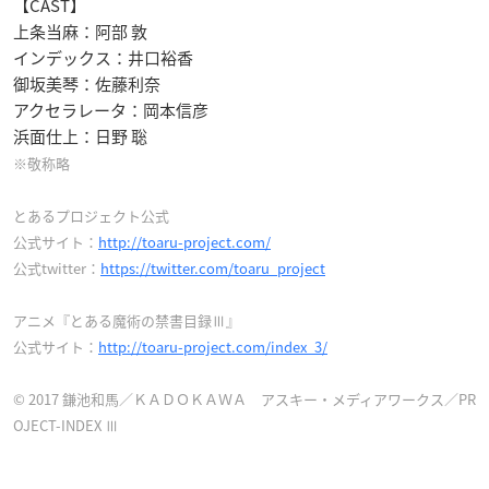
【CAST】
上条当麻：阿部 敦
インデックス：井口裕香
御坂美琴：佐藤利奈
アクセラレータ：岡本信彦
浜面仕上：日野 聡
※敬称略
とあるプロジェクト公式
公式サイト：
http://toaru-project.com/
公式twitter：
https://twitter.com/toaru_project
アニメ『とある魔術の禁書目録Ⅲ』
公式サイト：
http://toaru-project.com/index_3/
© 2017 鎌池和馬／ＫＡＤＯＫＡＷＡ アスキー・メディアワークス／PR
OJECT-INDEX Ⅲ