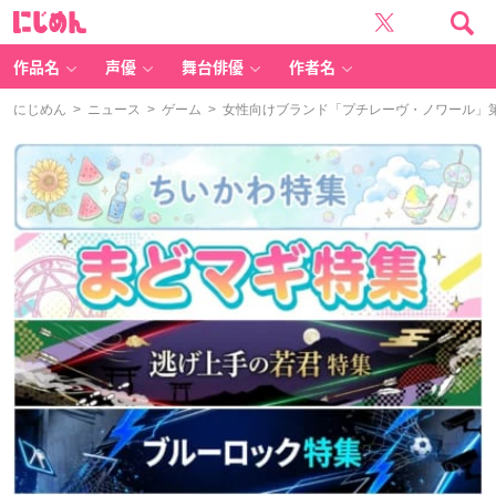
に
じ
め
ん
作品名
声優
舞台俳優
作者名
にじめん
>
ニュース
>
ゲーム
> 女性向けブランド「プチレーヴ・ノワール