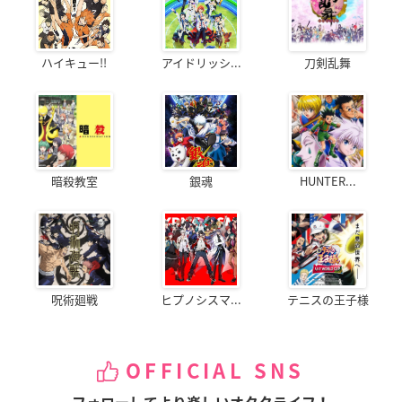
ハイキュー!!
アイドリッシ...
刀剣乱舞
暗殺教室
銀魂
HUNTER...
呪術廻戦
ヒプノシスマ...
テニスの王子様
OFFICIAL SNS