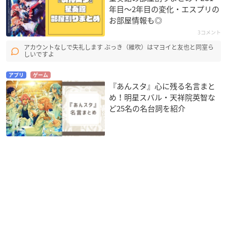
年目〜2年目の変化・エスプリの
お部屋情報も◎
3コメント
アカウントなしで失礼します ぶっき（維吹）はマヨイと友也と同室ら
しいですよ
アプリ
ゲーム
『あんスタ』心に残る名言まと
め！明星スバル・天祥院英智な
ど25名の名台詞を紹介