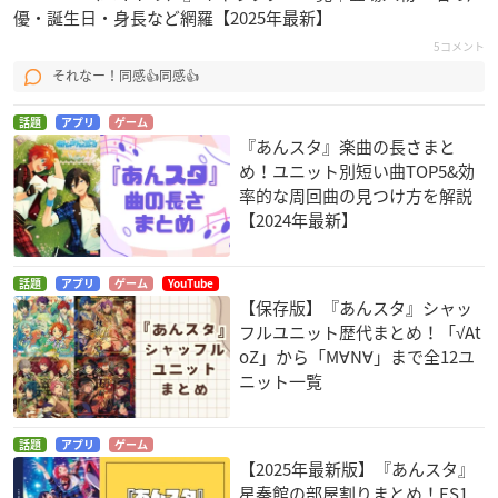
優・誕生日・身長など網羅【2025年最新】
5コメント
それなー！同感👍同感👍
話題
アプリ
ゲーム
『あんスタ』楽曲の長さまと
め！ユニット別短い曲TOP5&効
率的な周回曲の見つけ方を解説
【2024年最新】
話題
アプリ
ゲーム
YouTube
【保存版】『あんスタ』シャッ
フルユニット歴代まとめ！「√At
oZ」から「M∀N∀」まで全12ユ
ニット一覧
話題
アプリ
ゲーム
【2025年最新版】『あんスタ』
星奏館の部屋割りまとめ！ES1