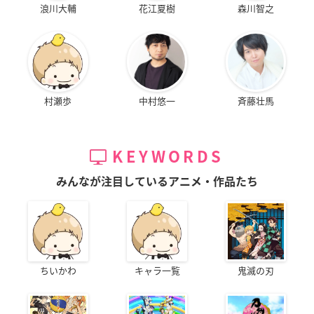
浪川大輔
花江夏樹
森川智之
村瀬歩
中村悠一
斉藤壮馬
KEYWORDS
みんなが注目しているアニメ・作品たち
ちいかわ
キャラ一覧
鬼滅の刃