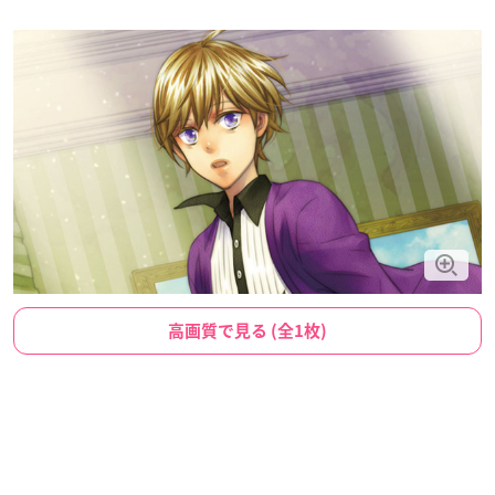
高画質で見る (全1枚)