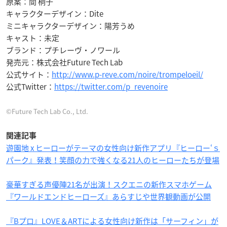
原案：間 桐子
キャラクターデザイン：Dite
ミニキャラクターデザイン：陽芳うめ
キャスト：未定
ブランド：プチレーヴ・ノワール
発売元：株式会社Future Tech Lab
公式サイト：
http://www.p-reve.com/noire/trompeloeil/
公式Twitter：
https://twitter.com/p_revenoire
©Future Tech Lab Co., Ltd.
関連記事
遊園地 x ヒーローがテーマの女性向け新作アプリ『ヒーロー‘ｓ
パーク』発表！笑顔の力で強くなる21人のヒーローたちが登場
豪華すぎる声優陣21名が出演！スクエニの新作スマホゲーム
『ワールドエンドヒーローズ』あらすじや世界観動画が公開
『Bプロ』LOVE＆ARTによる女性向け新作は「サーフィン」が