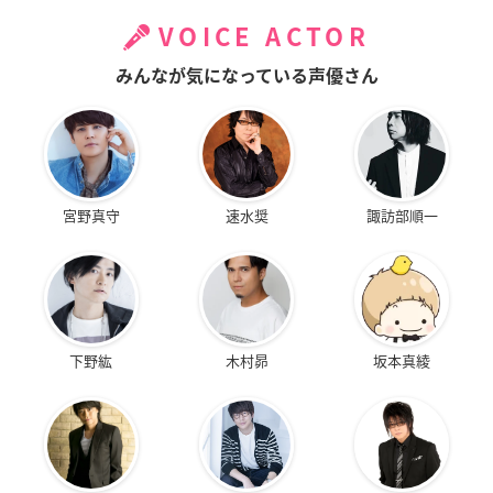
VOICE ACTOR
みんなが気になっている声優さん
宮野真守
速水奨
諏訪部順一
下野紘
木村昴
坂本真綾