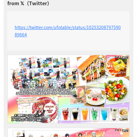
https://twitter.com/ufotable/status/10253208797590
89664