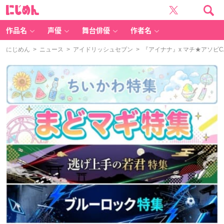
に
じ
め
ん
作品名
声優
舞台俳優
作者名
にじめん
>
ニュース
>
アイドリッシュセブン
> 『アイナナ』x マチ★アソビC