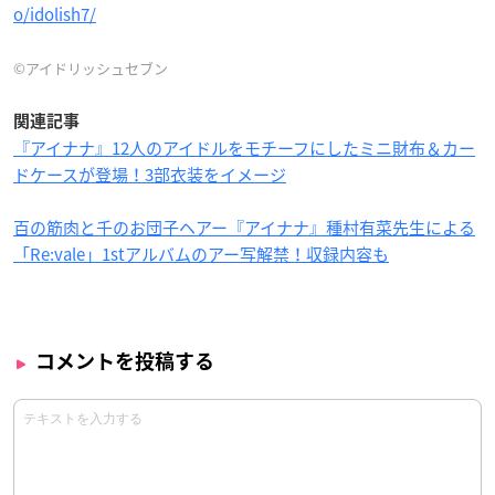
o/idolish7/
©アイドリッシュセブン
関連記事
『アイナナ』12人のアイドルをモチーフにしたミニ財布＆カー
ドケースが登場！3部衣装をイメージ
百の筋肉と千のお団子ヘアー『アイナナ』種村有菜先生による
「Re:vale」1stアルバムのアー写解禁！収録内容も
コメントを投稿する