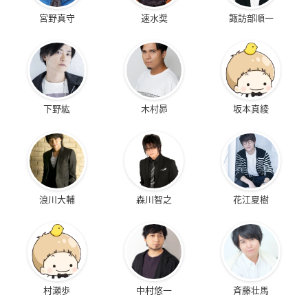
宮野真守
速水奨
諏訪部順一
下野紘
木村昴
坂本真綾
浪川大輔
森川智之
花江夏樹
村瀬歩
中村悠一
斉藤壮馬