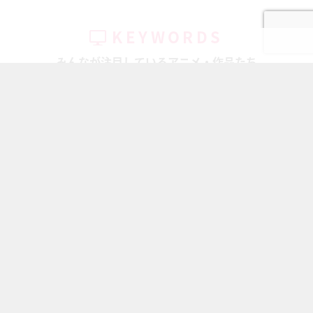
KEYWORDS
みんなが注目しているアニメ・作品たち
ちいかわ
キャラ一覧
鬼滅の刃
ハイキュー!!
アイドリッシ...
刀剣乱舞