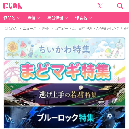
に
じ
め
ん
作品名
声優
舞台俳優
作者名
にじめん
>
ニュース
>
声優
> 山寺宏一さん、田中理恵さんが離婚したことを