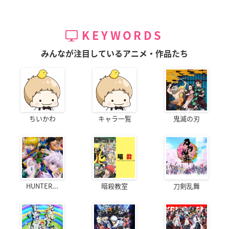
KEYWORDS
みんなが注目しているアニメ・作品たち
ちいかわ
キャラ一覧
鬼滅の刃
HUNTER...
暗殺教室
刀剣乱舞