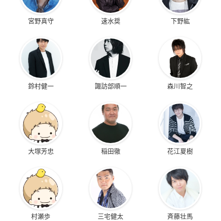
宮野真守
速水奨
下野紘
鈴村健一
諏訪部順一
森川智之
大塚芳忠
稲田徹
花江夏樹
村瀬歩
三宅健太
斉藤壮馬