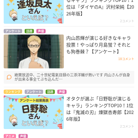
位は『ダイヤのA』沢村栄純【20
26年版】
2コメント
アンケート
話題
声優
内山昂輝が演じる好きなキャラ
投票！やっぱり月島蛍？それと
も狗巻棘？【アンケート】
18コメント
絶賛放送中、二十世紀電氣目録の三添洋輔が熱いです 内山さんが自身
が出来る事全てぶち込んだ…
ランキング
アンケート
話題
声優
オタクが選ぶ「日野聡が演じる
キャラ」ランキングTOP10！1位
は『鬼滅の刃』煉󠄁獄杏寿郎【202
6年版】
2コメント
アニメ
声優