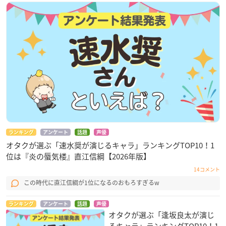
ランキング
アンケート
話題
声優
オタクが選ぶ「速水奨が演じるキャラ」ランキングTOP10！1
位は『炎の蜃気楼』直江信綱【2026年版】
14コメント
この時代に直江信綱が1位になるのおもろすぎるw
ランキング
アンケート
話題
声優
オタクが選ぶ「逢坂良太が演じ
るキャラ」ランキングTOP10！1