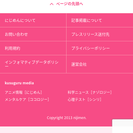
ページの先頭へ
にじめんについて
記事掲載について
お問い合わせ
プレスリリース送付先
利用規約
プライバシーポリシー
インフォマティブデータポリシ
運営会社
ー
kusuguru
media
アニメ情報［にじめん］
科学ニュース［ナゾロジー］
メンタルケア［ココロジー］
心理テスト［シンリ］
Copyright 2013 nijimen.