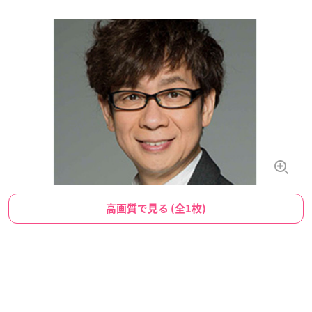
高画質で見る (全1枚)