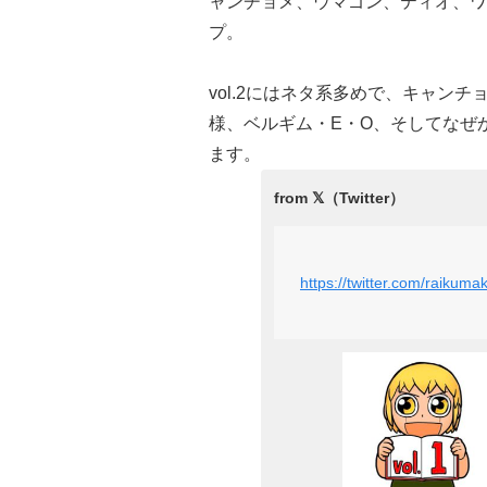
ャンチョメ、ウマゴン、ティオ、ワ
プ。
vol.2にはネタ系多めで、キャン
様、ベルギム・E・O、そしてなぜ
ます。
https://twitter.com/raiku