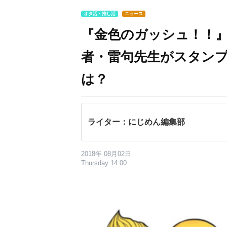
オタ活・推し活
ニュース
『金色のガッシュ！！』
者・雷句先生がスタン
は？
ライター：にじめん編集部
2018年 08月02日
Thursday 14:00