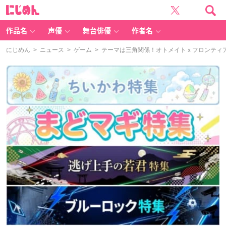
に
じ
め
ん
作品名
声優
舞台俳優
作者名
にじめん
>
ニュース
>
ゲーム
> テーマは三角関係！オトメイトｘフロンティアワー