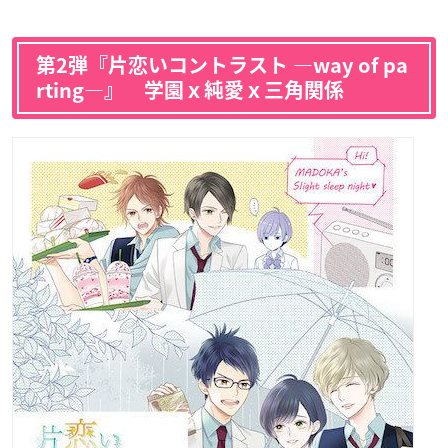
第2弾『片恋いコントラスト ―way of pa
rting―』 学園ｘ純愛ｘ三角関係