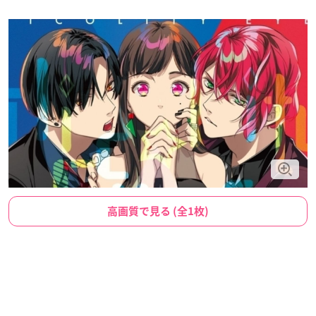
高画質で見る (全1枚)