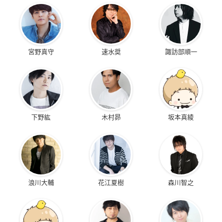
宮野真守
速水奨
諏訪部順一
下野紘
木村昴
坂本真綾
浪川大輔
花江夏樹
森川智之