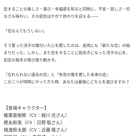
恋することの楽しさ・喜び・幸福感を知ると同時に、不安・寂しさ・切
なさも味わい、その初恋はやがて終わりを迎える――
「恋なんてもうしない」
そう誓った冴子の傷付いた心を癒したのは、皮肉にも『新たな恋』の始
まりだった。しかし、また恋をすることに前向きになった冴子の心を、
初恋の相手が再び揺り動かす。
『忘れられない過去の恋』と『失恋の傷を癒した未来の恋』
この二つが同時にやってきた時、あなたは最後にどちらを選びますか？
【登場キャラクター】
椎葉亜樹那（CV：緑川 光さん）
樫永和兎（CV：日野 聡さん）
檜渡鈴太朗（CV：近藤 隆さん）