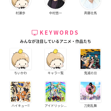
村瀬歩
中村悠一
斉藤壮馬
KEYWORDS
みんなが注目しているアニメ・作品たち
ちいかわ
キャラ一覧
鬼滅の刃
ハイキュー!!
アイドリッシ...
刀剣乱舞