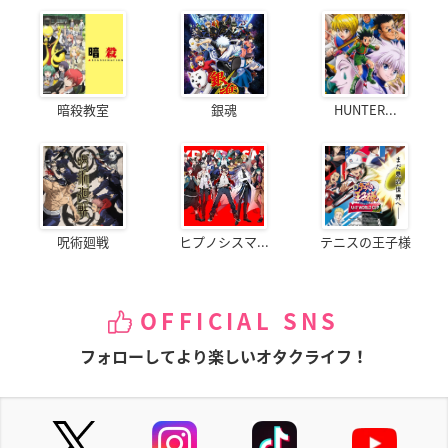
暗殺教室
銀魂
HUNTER...
呪術廻戦
ヒプノシスマ...
テニスの王子様
OFFICIAL SNS
フォローしてより楽しいオタクライフ！