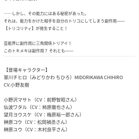
……しかし、その能力にはある秘密があった。
それは、能力をかけた相手を自分のトリコにしてしまう副作用――
【トリコリティ】が発生すること！
芸能界に副作用に三角関係トリアイ！
このトキメキは副作用？ それとも――
【登場キャラクター】
翠川チヒロ（みどりかわ ちひろ）MIDORIKAWA CHIHIRO
CV.小野友樹
小野沢マサト（
CV：前野智昭さん）
仙波ワタル（CV：柿原徹也さん）
望月ヨウスケ（CV：梅原裕一郎さん）
榊原コウ（CV：松岡禎丞さん）
榊原ユウ（CV：木村良平さん）