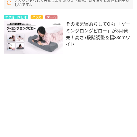
アカウントなしで失礼します ぶっき（維吹）はマヨイと友也と同室ら
しいですよ
オタ活・推し活
グッズ
ゲーム
そのまま寝落ちしてOK♪ 「ゲー
ミングロングピロー」が8月発
売！高さ7段階調整＆幅88cmワ
イド