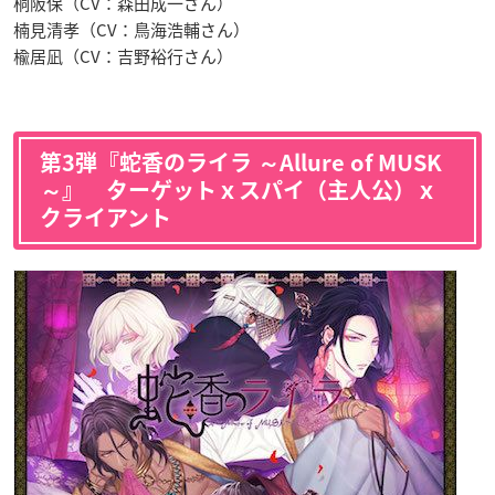
桐阪保（CV：森田成一さん）
楠見清孝（CV：鳥海浩輔さん）
楡居凪（CV：吉野裕行さん）
第3弾『蛇香のライラ ～Allure of MUSK
～』 ターゲットｘスパイ（主人公）ｘ
クライアント