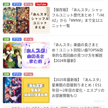
話題
アプリ
ゲーム
YouTube
【保存版】『あんスタ』シャッ
フルユニット歴代まとめ！「√At
oZ」から「M∀N∀」まで全12ユ
ニット一覧
話題
アプリ
ゲーム
『あんスタ』楽曲の長さまと
め！ユニット別短い曲TOP5&効
率的な周回曲の見つけ方を解説
【2024年最新】
話題
アプリ
ゲーム
【2025年最新版】『あんスタ』
星奏館の部屋割りまとめ！ES1
年目〜2年目の変化・エスプリの
お部屋情報も◎
3コメント