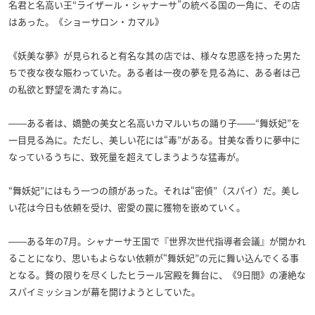
名君と名高い王“ライザール・シャナーサ”の統べる国の一角に、その店
はあった。《ショーサロン・カマル》
《妖美な夢》が見られると有名な其の店では、様々な思惑を持った男た
ちで夜な夜な賑わっていた。ある者は一夜の夢を見る為に、ある者は己
の私欲と野望を満たす為に。
――ある者は、嬌艶の美女と名高いカマルいちの踊り子――“舞妖妃”を
一目見る為に。ただし、美しい花には“毒”がある。甘美な香りに夢中に
なっているうちに、致死量を超えてしまうような猛毒が。
“舞妖妃”にはもう一つの顔があった。それは“密偵”（スパイ）だ。美し
い花は今日も依頼を受け、密愛の罠に獲物を嵌めていく。
――ある年の7月。シャナーサ王国で『世界次世代指導者会議』が開かれ
ることになり、思いもよらない依頼が“舞妖妃”の元に舞い込んでくる事
となる。贅の限りを尽くしたヒラール宮殿を舞台に、《9日間》の凄絶な
スパイミッションが幕を開けようとしていた。