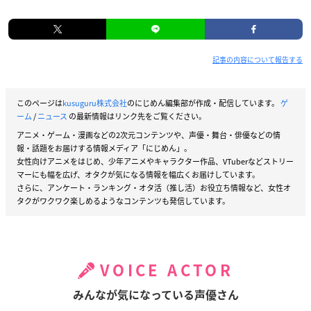
記事の内容について報告する
このページは
kusuguru株式会社
のにじめん編集部が作成・配信しています。
ゲ
ーム
/
ニュース
の最新情報はリンク先をご覧ください。
アニメ・ゲーム・漫画などの2次元コンテンツや、声優・舞台・俳優などの情
報・話題をお届けする情報メディア「にじめん」。
女性向けアニメをはじめ、少年アニメやキャラクター作品、VTuberなどストリー
マーにも幅を広げ、オタクが気になる情報を幅広くお届けしています。
さらに、アンケート・ランキング・オタ活（推し活）お役立ち情報など、女性オ
タクがワクワク楽しめるようなコンテンツも発信しています。
VOICE ACTOR
みんなが気になっている声優さん