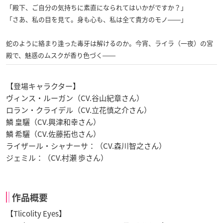
「殿下、ご自分の気持ちに素直になられてはいかがですか？」
「さあ、私の目を見て。身も心も、私は全て貴方のモノ――」
蛇のように絡まり逢った毒牙は解けるのか。今宵、ライラ（一夜）の宮
殿で、魅惑のムスクが香り色づく――
【登場キャラクター】
ヴィンス・ルーガン（CV.谷山紀章さん）
ロラン・クライデル（CV.立花慎之介さん）
鱗 皇驪（CV.興津和幸さん）
鱗 希驪（CV.佐藤拓也さん）
ライザール・シャナーサ：（CV.森川智之さん）
ジェミル：（CV.村瀬 歩さん）
作品概要
【Tlicolity Eyes】