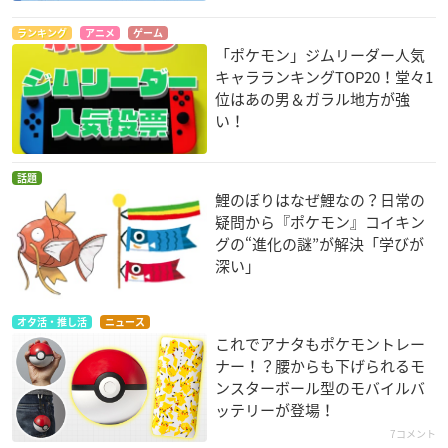
ランキング
アニメ
ゲーム
「ポケモン」ジムリーダー人気
キャラランキングTOP20！堂々1
位はあの男＆ガラル地方が強
い！
話題
鯉のぼりはなぜ鯉なの？日常の
疑問から『ポケモン』コイキン
グの“進化の謎”が解決「学びが
深い」
オタ活・推し活
ニュース
これでアナタもポケモントレー
ナー！？腰からも下げられるモ
ンスターボール型のモバイルバ
ッテリーが登場！
7コメント