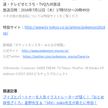
道・テレビせとうち・TVQ九州放送
放送日時：2018年7月12日（木）17時55分〜20時49分
※その他の放送局については特設サイトをご覧くださ
特設サイト：
http://www.tv-tokyo.co.jp/anime/pokemon2018
sp/
劇場版『ポケットモンスター みんなの物語』
公式サイト：
http://www.pokemon-movie.jp/
公式Twitter：
https://twitter.com/pokemon_movie?lang=ja
©Nintendo･Creatures･GAME FREAK･TV Tokyo･ShoPro･JR Kikaku ©P
okémon ©2017-2018 ピカチュウプロジェクト
関連記事
ブイズとパートナーを人気イラストレーターが描く！『おとめ
妖怪ざくろ』星野先生＆『SRX』pako先生が新たに参加！