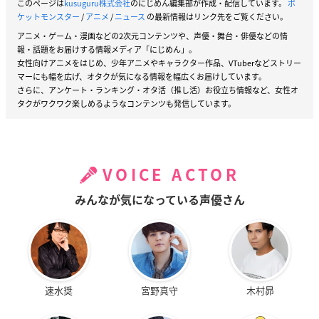
このページは
kusuguru株式会社
のにじめん編集部が作成・配信しています。
ポ
ケットモンスター
/
アニメ
/
ニュース
の最新情報はリンク先をご覧ください。
アニメ・ゲーム・漫画などの2次元コンテンツや、声優・舞台・俳優などの情
報・話題をお届けする情報メディア「にじめん」。
女性向けアニメをはじめ、少年アニメやキャラクター作品、VTuberなどストリー
マーにも幅を広げ、オタクが気になる情報を幅広くお届けしています。
さらに、アンケート・ランキング・オタ活（推し活）お役立ち情報など、女性オ
タクがワクワク楽しめるようなコンテンツも発信しています。
VOICE ACTOR
みんなが気になっている声優さん
速水奨
宮野真守
木村昴