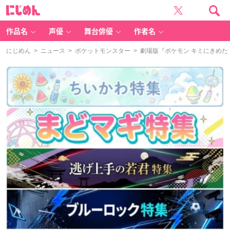
に
じ
め
ん
作品名
声優
舞台俳優
作者名
にじめん
>
ニュース
>
ポケットモンスター
> 劇場版『ポケモン キミにきめ