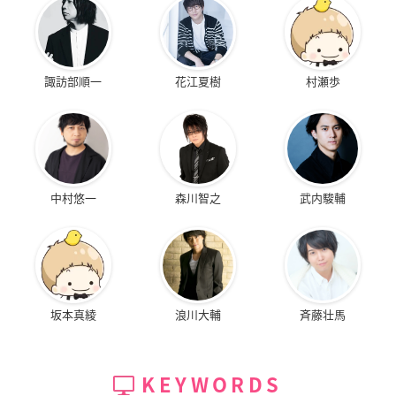
諏訪部順一
花江夏樹
村瀬歩
中村悠一
森川智之
武内駿輔
坂本真綾
浪川大輔
斉藤壮馬
KEYWORDS