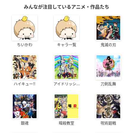
みんなが注目しているアニメ・作品たち
ちいかわ
キャラ一覧
鬼滅の刃
ハイキュー!!
アイドリッシ...
刀剣乱舞
銀魂
暗殺教室
呪術廻戦