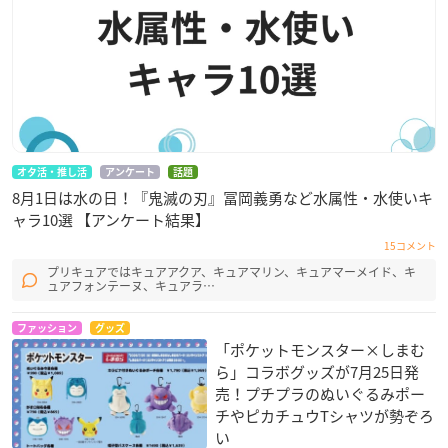
オタ活・推し活
アンケート
話題
8月1日は水の日！『鬼滅の刃』冨岡義勇など水属性・水使いキ
ャラ10選 【アンケート結果】
15コメント
プリキュアではキュアアクア、キュアマリン、キュアマーメイド、キ
ュアフォンテーヌ、キュアラ…
ファッション
グッズ
「ポケットモンスター×しまむ
ら」コラボグッズが7月25日発
売！プチプラのぬいぐるみポー
チやピカチュウTシャツが勢ぞろ
い