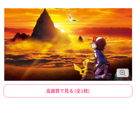
高画質で見る (全1枚)