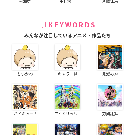
村瀬歩
中村悠一
斉藤壮馬
KEYWORDS
みんなが注目しているアニメ・作品たち
ちいかわ
キャラ一覧
鬼滅の刃
ハイキュー!!
アイドリッシ...
刀剣乱舞