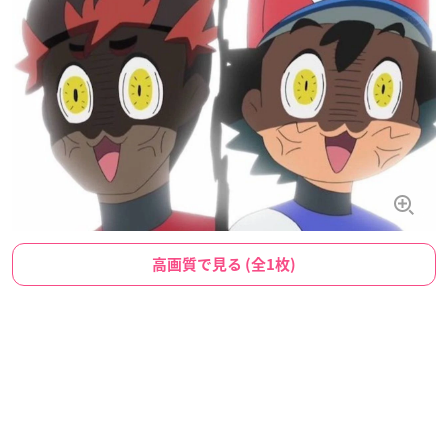
高画質で見る (全1枚)