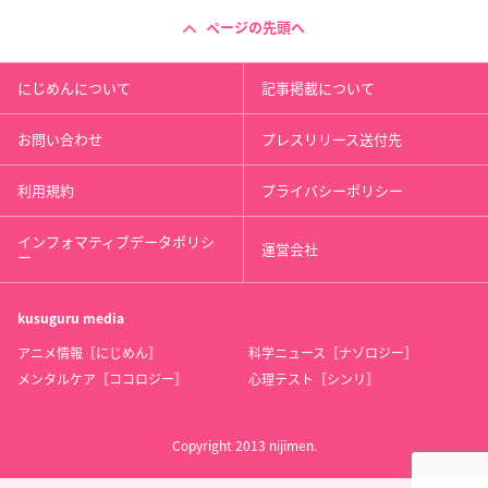
ページの先頭へ
にじめんについて
記事掲載について
お問い合わせ
プレスリリース送付先
利用規約
プライバシーポリシー
インフォマティブデータポリシ
運営会社
ー
kusuguru
media
アニメ情報［にじめん］
科学ニュース［ナゾロジー］
メンタルケア［ココロジー］
心理テスト［シンリ］
Copyright 2013 nijimen.