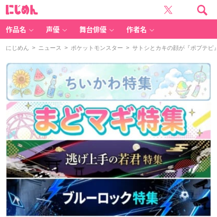
に
じ
め
ん
作品名
声優
舞台俳優
作者名
にじめん
>
ニュース
>
ポケットモンスター
> サトシとカキの顔が『ポプテピ