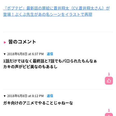
『ポプテピ』最新話の扉絵に蒼井翔太（CV.蒼井翔太さん）が
登場！ぶくぶ先生があの名シーンをイラストで再現
皆のコメント
2018年6月8日 at 6:37 PM
返信
1話だけではなく最終話と7話でもパロられたもんなぁ
カキの声がピピ美なのもあるし
1
2018年6月8日 at 8:12 PM
返信
ガキ向けのアニメでやることじゃねーな
1