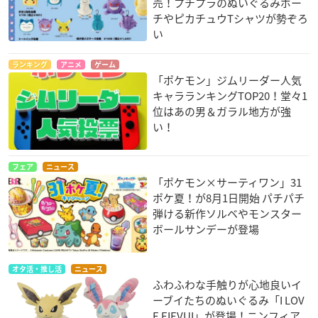
売！プチプラのぬいぐるみポー
チやピカチュウTシャツが勢ぞろ
い
ランキング
アニメ
ゲーム
「ポケモン」ジムリーダー人気
キャラランキングTOP20！堂々1
位はあの男＆ガラル地方が強
い！
フェア
ニュース
「ポケモン×サーティワン」31
ポケ夏！が8月1日開始 パチパチ
弾ける新作ソルベやモンスター
ボールサンデーが登場
オタ活・推し活
ニュース
ふわふわな手触りが心地良いイ
ーブイたちのぬいぐるみ「I LOV
E EIEVUI」が登場！ニンフィア