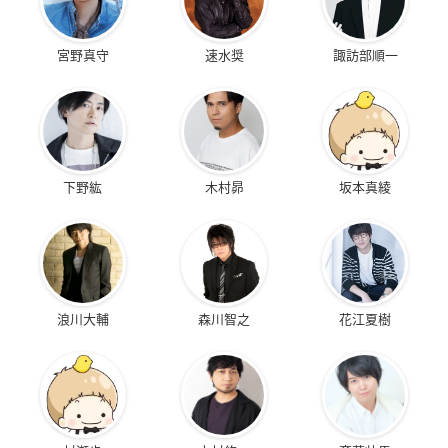
宮野真守
速水奨
諏訪部順一
下野紘
木村昴
坂本真綾
浪川大輔
森川智之
花江夏樹