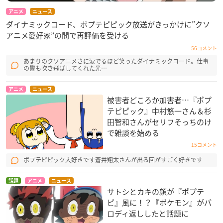
アニメ
ニュース
ダイナミックコード、ポプテピピック放送がきっかけに”クソ
アニメ愛好家”の間で再評価を受ける
56コメント
あまりのクソアニメさに涙でるほど笑ったダイナミックコード。仕事
の鬱も吹き飛ばしてくれた光…
アニメ
ニュース
被害者どころか加害者…『ポプ
テピピック』中村悠一さん＆杉
田智和さんがセリフそっちのけ
で雑談を始める
15コメント
ポプテピピック大好きです蒼井翔太さんが出る回がすごく好きです
話題
アニメ
ニュース
サトシとカキの顔が『ポプテ
ピ』風に！？『ポケモン』がパ
ロディ返ししたと話題に