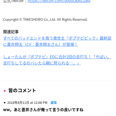
公式Twitter：
https://twitter.com/shouta0811aoi
Copyright © TAKESHOBO Co.,Ltd. All Rights Reserved.
関連記事
すべてのバッドエンドを救う救世主『ポプテピピック』最終話
に蒼井翔太（CV：蒼井翔太さん）が登場！
しょーたんが『ポプテピ』EDに合計2回の舌打ち！「やばい。
舌打ちしてるのバレたら親に怒られる…。」
皆のコメント
2018年4月11日 at 12:08 PM
返信
ww。あと蒼井さんが俺って言うの良いですね