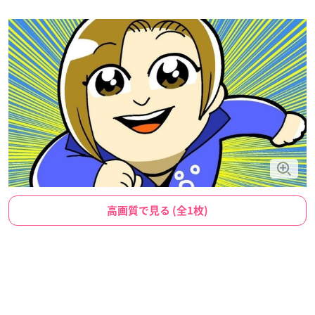
高画質で見る (全1枚)