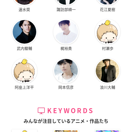
速水奨
諏訪部順一
花江夏樹
武内駿輔
梶裕貴
村瀬歩
阿座上洋平
岡本信彦
浪川大輔
KEYWORDS
みんなが注目しているアニメ・作品たち