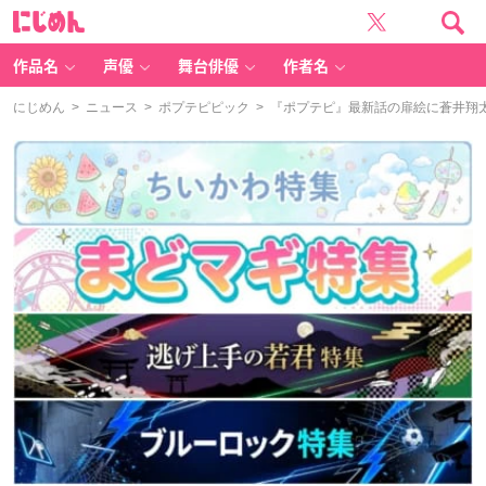
に
じ
め
ん
作品名
声優
舞台俳優
作者名
にじめん
>
ニュース
>
ポプテピピック
> 『ポプテピ』最新話の扉絵に蒼井翔