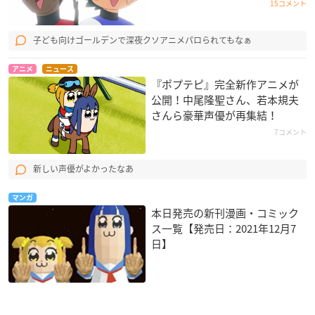
15コメント
子ども向けゴールデンで深夜クソアニメパロられてもなぁ
アニメ
ニュース
『ポプテピ』完全新作アニメが
公開！中尾隆聖さん、若本規夫
さんら豪華声優が再集結！
7コメント
新しい声優がよかったなあ
マンガ
本日発売の新刊漫画・コミック
ス一覧【発売日：2021年12月7
日】