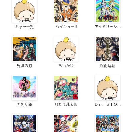
キャラ一覧
ハイキュー!!
アイドリッシ...
鬼滅の刃
ちいかわ
呪術廻戦
刀剣乱舞
忍たま乱太郎
Ｄｒ．ＳＴＯ...