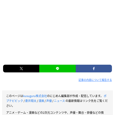
記事の内容について報告する
このページは
kusuguru株式会社
のにじめん編集部が作成・配信しています。
ポ
プテピピック
/
蒼井翔太
/
漫画
/
声優
/
ニュース
の最新情報はリンク先をご覧くだ
さい。
アニメ・ゲーム・漫画などの2次元コンテンツや、声優・舞台・俳優などの情